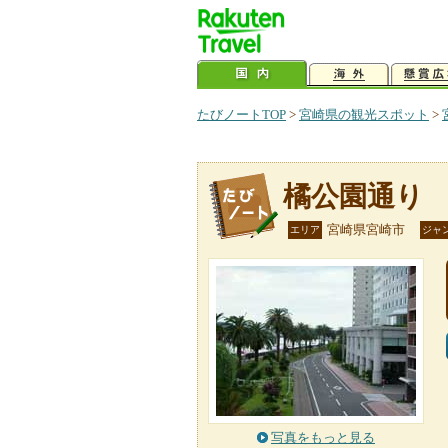
たびノートTOP
>
宮崎県の観光スポット
>
橘公園通り
宮崎県宮崎市
エリア
ジャ
写真をもっと見る