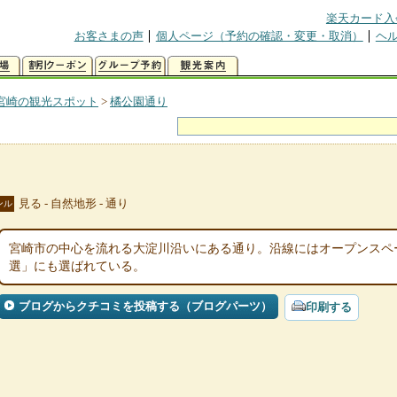
楽天カード入
お客さまの声
個人ページ（予約の確認・変更・取消）
ヘ
宮崎の観光スポット
>
橘公園通り
見る - 自然地形 - 通り
ンル
宮崎市の中心を流れる大淀川沿いにある通り。沿線にはオープンスペ
選」にも選ばれている。
ブログからクチコミを投稿する（ブログパーツ）
印刷する