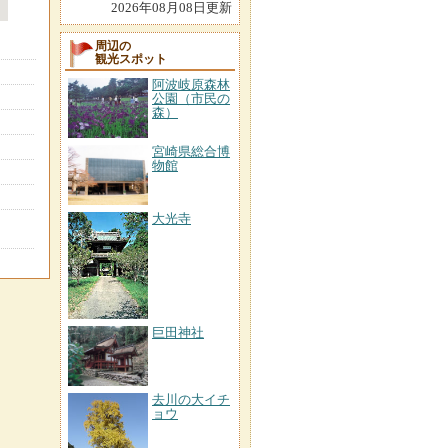
2026年08月08日更新
周辺の
観光スポット
阿波岐原森林
公園（市民の
森）
宮崎県総合博
物館
大光寺
巨田神社
去川の大イチ
ョウ