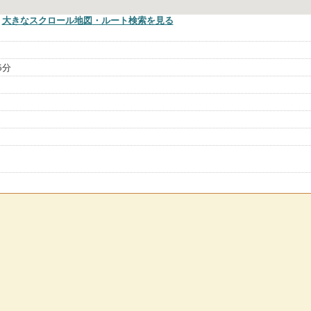
大きなスクロール地図
・ルート検索
を見る
１
5分