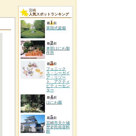
宮崎
人気スポットランキング
英国式庭園
本部はにわ製
作所
フェニック
ス・シーガイ
ア・リゾー
ト アクティ
ビティーセン
ター
はにわ園
宮崎市天ケ城
歴史民俗資料
館