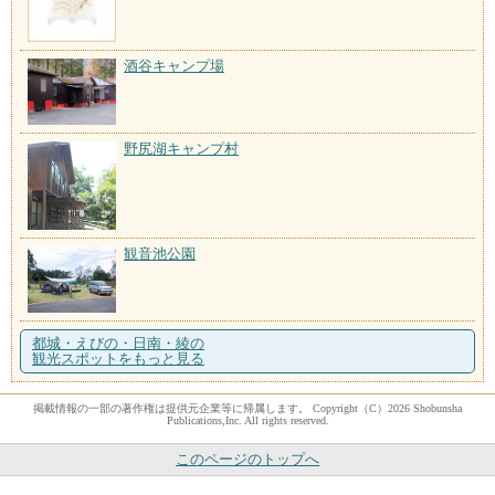
酒谷キャンプ場
野尻湖キャンプ村
観音池公園
都城・えびの・日南・綾の
観光スポットをもっと見る
掲載情報の一部の著作権は提供元企業等に帰属します。 Copyright（C）2026 Shobunsha
Publications,Inc. All rights reserved.
このページのトップへ