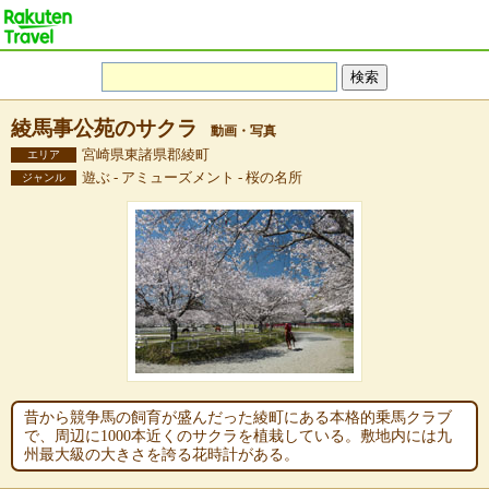
綾馬事公苑のサクラ
動画・写真
宮崎県東諸県郡綾町
エリア
遊ぶ - アミューズメント - 桜の名所
ジャンル
昔から競争馬の飼育が盛んだった綾町にある本格的乗馬クラブ
で、周辺に1000本近くのサクラを植栽している。敷地内には九
州最大級の大きさを誇る花時計がある。