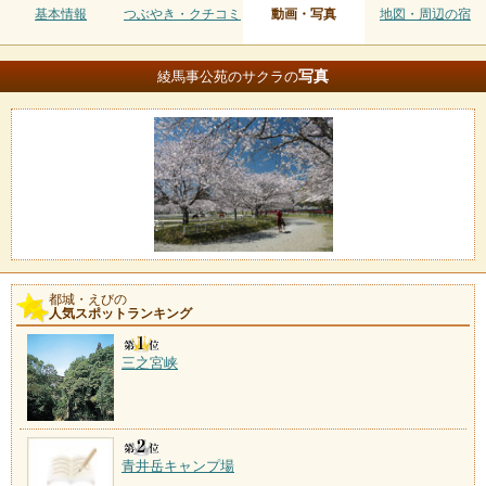
基本情報
つぶやき・クチコミ
動画・写真
地図・周辺の宿
写真
綾馬事公苑のサクラの
都城・えびの
人気スポットランキング
三之宮峡
青井岳キャンプ場