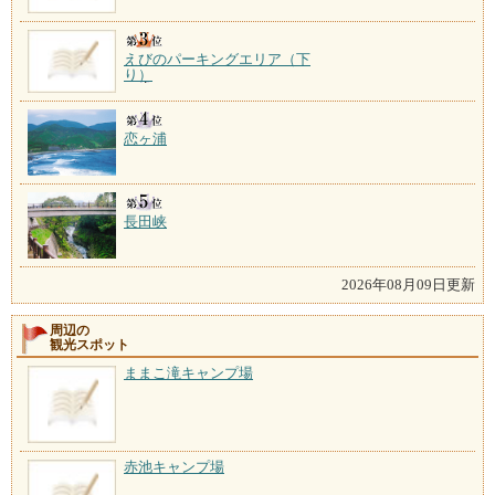
えびのパーキングエリア（下
り）
恋ヶ浦
長田峡
2026年08月09日更新
周辺の
観光スポット
ままこ滝キャンプ場
赤池キャンプ場