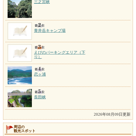
三之宮峡
青井岳キャンプ場
えびのパーキングエリア（下
り）
恋ヶ浦
長田峡
2026年08月09日更新
周辺の
観光スポット