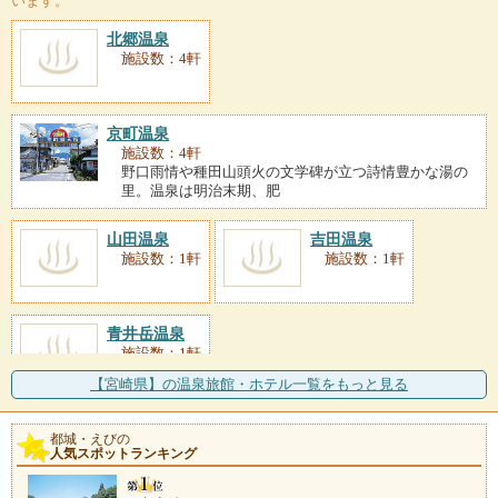
います。
北郷温泉
施設数：4軒
京町温泉
施設数：4軒
野口雨情や種田山頭火の文学碑が立つ詩情豊かな湯の
里。温泉は明治末期、肥
山田温泉
吉田温泉
施設数：1軒
施設数：1軒
青井岳温泉
施設数：1軒
【宮崎県】の温泉旅館・ホテル一覧をもっと見る
都城・えびの
人気スポットランキング