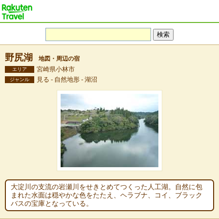
野尻湖
地図・周辺の宿
宮崎県小林市
エリア
見る - 自然地形 - 湖沼
ジャンル
大淀川の支流の岩瀬川をせきとめてつくった人工湖。自然に包
まれた水面は穏やかな色をたたえ、ヘラブナ、コイ、ブラック
バスの宝庫となっている。