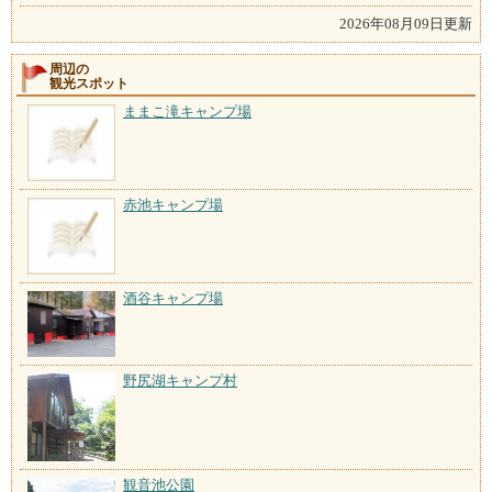
2026年08月09日更新
周辺の
観光スポット
ままこ滝キャンプ場
赤池キャンプ場
酒谷キャンプ場
野尻湖キャンプ村
観音池公園