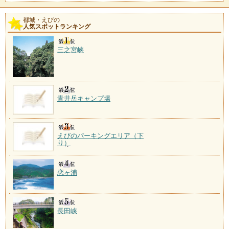
都城・えびの
人気スポットランキング
三之宮峡
青井岳キャンプ場
えびのパーキングエリア（下
り）
恋ヶ浦
長田峡