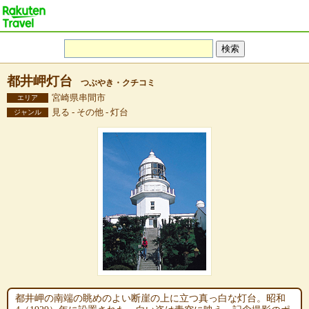
都井岬灯台
つぶやき・クチコミ
宮崎県串間市
エリア
見る - その他 - 灯台
ジャンル
都井岬の南端の眺めのよい断崖の上に立つ真っ白な灯台。昭和