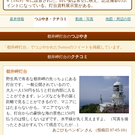
4（1929）年に設置された。白い姿は青空に映え、記念撮影のポ
イントになっている。灯台資料展示室がある。
基本情報
つぶやき・クチコミ
動画・写真
地図・周辺の宿
つぶやき
都井岬灯台の
「都井岬灯台」でつぶやかれたTwitterのツイートを掲載しています。
クチコミ
都井岬灯台の
都井岬灯台
野生馬で有名な都井岬の先っちょにある
灯台です。 一般公開されているので、
大人一人150円を払うと灯台内部に入る
ことができます。レンズなどを手の届く
距離で見ることができるので、マニアに
はたまらないかも。 マニアでない方
も、灯台からの豪快な海の景色に150円
払うのは惜しくないはずです。水平線が丸く見えますよ。 （写真を撮
ったときはかすんでいて残念でしたが…）
あごひもペンギン さん （投稿日 07-05-10）