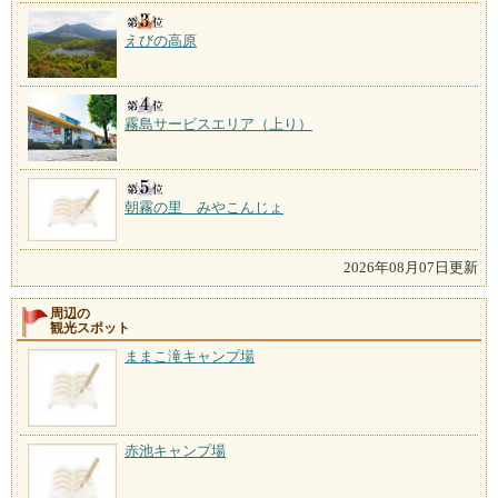
えびの高原
霧島サービスエリア（上り）
朝霧の里 みやこんじょ
2026年08月07日更新
周辺の
観光スポット
ままこ滝キャンプ場
赤池キャンプ場