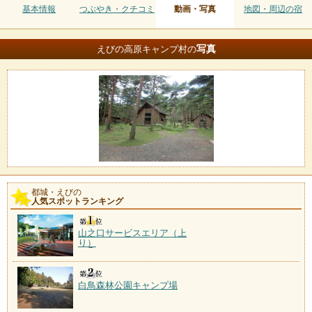
基本情報
つぶやき・クチコミ
動画・写真
地図・周辺の宿
写真
えびの高原キャンプ村の
都城・えびの
人気スポットランキング
山之口サービスエリア（上
り）
白鳥森林公園キャンプ場