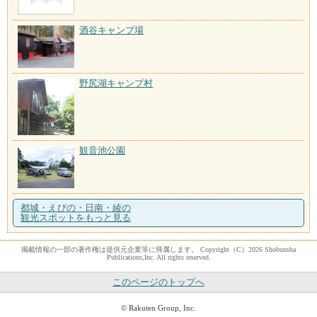
酒谷キャンプ場
野尻湖キャンプ村
観音池公園
都城・えびの・日南・綾の
観光スポットをもっと見る
掲載情報の一部の著作権は提供元企業等に帰属します。 Copyright（C）2026 Shobunsha
Publications,Inc. All rights reserved.
このページのトップへ
© Rakuten Group, Inc.