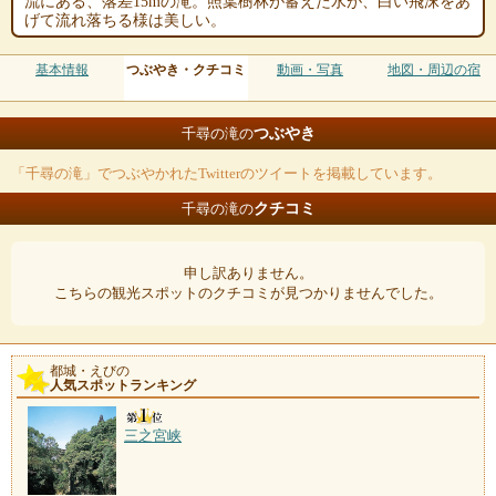
流にある、落差15mの滝。照葉樹林が蓄えた水が、白い飛沫をあ
げて流れ落ちる様は美しい。
基本情報
つぶやき・クチコミ
動画・写真
地図・周辺の宿
つぶやき
千尋の滝の
「千尋の滝」でつぶやかれたTwitterのツイートを掲載しています。
クチコミ
千尋の滝の
申し訳ありません。
こちらの観光スポットのクチコミが見つかりませんでした。
都城・えびの
人気スポットランキング
三之宮峡