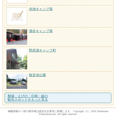
赤池キャンプ場
酒谷キャンプ場
野尻湖キャンプ村
観音池公園
都城・えびの・日南・綾の
観光スポットをもっと見る
掲載情報の一部の著作権は提供元企業等に帰属します。 Copyright（C）2026 Shobunsha
Publications,Inc. All rights reserved.