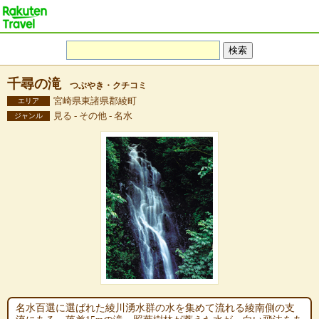
千尋の滝
つぶやき・クチコミ
宮崎県東諸県郡綾町
エリア
見る - その他 - 名水
ジャンル
名水百選に選ばれた綾川湧水群の水を集めて流れる綾南側の支