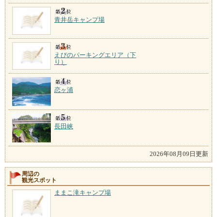
青井岳キャンプ場
えびのパーキングエリア（下
り）
恋ヶ浦
長田峡
2026年08月09日更新
周辺の
観光スポット
ままこ滝キャンプ場