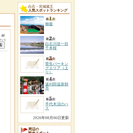
白石・宮城蔵王
人気スポットランキング
御釜
。
(駅
い)
白石川堤一目
千本桜
菅生パーキン
グエリア（上
り）
遠刈田温泉朝
市
手代木沼のハ
ス
2026年08月06日更新
周辺の