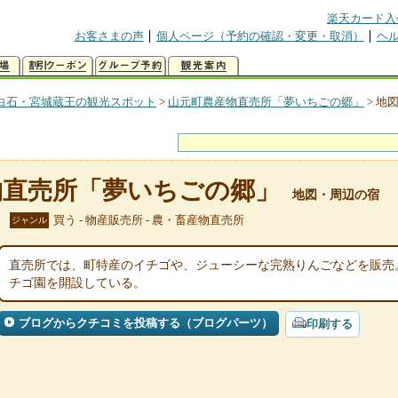
楽天カード入
お客さまの声
個人ページ（予約の確認・変更・取消）
ヘ
白石・宮城蔵王の観光スポット
>
山元町農産物直売所「夢いちごの郷」
>
地
物直売所「夢いちごの郷」
地図・周辺の宿
買う - 物産販売所 - 農・畜産物直売所
ジャンル
直売所では、町特産のイチゴや、ジューシーな完熟りんごなどを販売
チゴ園を開設している。
ブログからクチコミを投稿する（ブログパーツ）
印刷する