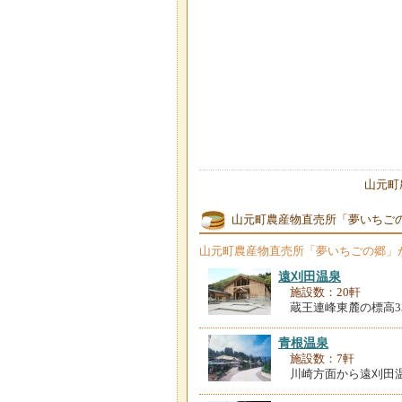
山元町
山元町農産物直売所「夢いちご
山元町農産物直売所「夢いちごの郷」
遠刈田温泉
施設数：20軒
蔵王連峰東麓の標高3
青根温泉
施設数：7軒
川崎方面から遠刈田温