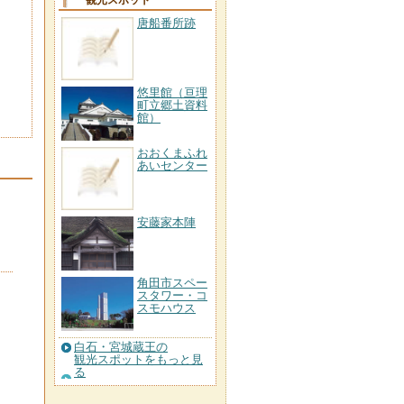
観光スポット
唐船番所跡
悠里館（亘理
町立郷土資料
館）
おおくまふれ
あいセンター
安藤家本陣
角田市スペー
スタワー・コ
スモハウス
白石・宮城蔵王の
観光スポットをもっと見
る