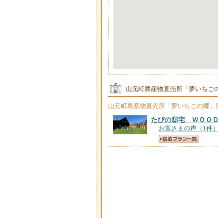
山元町農産物直売所「夢いちご
山元町農産物直売所「夢いちごの郷」
たびの邸宅 ＷＯＯ
お客さまの声（1件