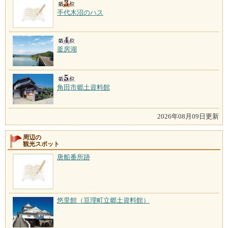
手代木沼のハス
釜房湖
角田市郷土資料館
2026年08月09日更新
周辺の
観光スポット
唐船番所跡
悠里館（亘理町立郷土資料館）