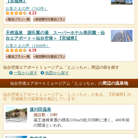
【宮城県】
お客さまの声（743件）
4.23
天然温泉 源氏翼の湯 スーパーホテル美田園・仙
台エアポート＜仙台空港＞
【宮城県】
お客さまの声（1068件）
4.19
仙台空港エアポートミュージアム「とぶっちゃ」周辺の宿を探す
一覧から探す
地図から探す
周辺の温泉地
仙台空港エアポートミュージアム「とぶっちゃ」の
仙台空港エアポートミュージアム「とぶっちゃ」
がある、【宮城県】白
石・宮城蔵王の温泉地を表記しています。
遠刈田温泉
施設数：20軒
蔵王連峰東麓の標高330mの松川河畔に湧く。400年前
の開湯といわれ、