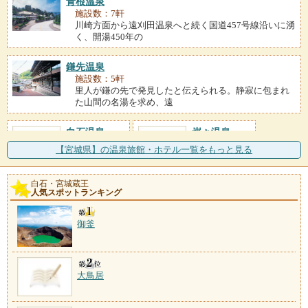
青根温泉
施設数：7軒
川崎方面から遠刈田温泉へと続く国道457号線沿いに湧
く、開湯450年の
鎌先温泉
施設数：5軒
里人が鎌の先で発見したと伝えられる。静寂に包まれ
た山間の名湯を求め、遠
白石温泉
峩々温泉
施設数：1軒
施設数：1軒
【宮城県】の温泉旅館・ホテル一覧をもっと見る
白石・宮城蔵王
人気スポットランキング
御釜
大鳥居