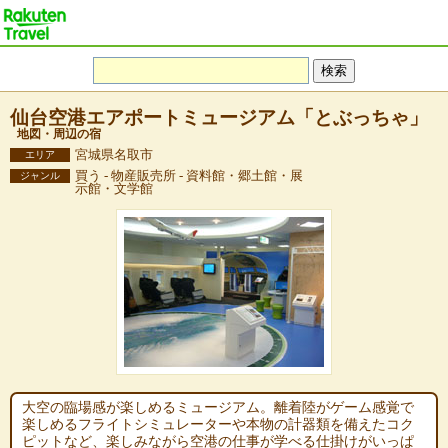
仙台空港エアポートミュージアム「とぶっちゃ」
地図・周辺の宿
宮城県名取市
エリア
買う - 物産販売所 - 資料館・郷土館・展
ジャンル
示館・文学館
大空の臨場感が楽しめるミュージアム。離着陸がゲーム感覚で
楽しめるフライトシミュレーターや本物の計器類を備えたコク
ピットなど、楽しみながら空港の仕事が学べる仕掛けがいっぱ