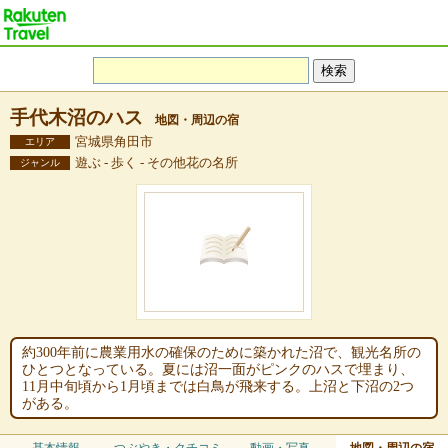
手代木沼のハス
地図・周辺の宿
宮城県角田市
エリア
遊ぶ - 歩く - その他花の名所
ジャンル
約300年前に農業用水の確保のために築かれた沼で、観光名所の
ひとつとなっている。夏には沼一面がピンクのハスで埋まり、
11月中旬頃から1月頃までは白鳥が飛来する。上沼と下沼の2つ
がある。