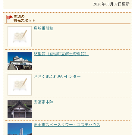
2026年08月07日更新
周辺の
観光スポット
唐船番所跡
悠里館（亘理町立郷土資料館）
おおくまふれあいセンター
安藤家本陣
角田市スペースタワー・コスモハウス