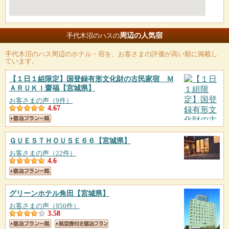
周辺の人気宿
手代木沼のハスの
手代木沼のハス
周辺のホテル・宿を、お客さまの評価が高い順に掲載し
ています。
【１日１組限定】国登録有形文化財の古民家宿 Ｍ
ＡＲＵＫＩ齋福
【宮城県】
お客さまの声（9件）
4.67
ＧＵＥＳＴＨＯＵＳＥ６６
【宮城県】
お客さまの声（22件）
4.6
グリーンホテル角田
【宮城県】
お客さまの声（950件）
3.58