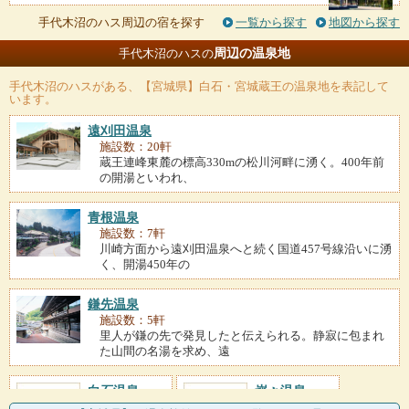
手代木沼のハス周辺の宿を探す
一覧から探す
地図から探す
周辺の温泉地
手代木沼のハスの
手代木沼のハス
がある、【宮城県】白石・宮城蔵王の温泉地を表記して
います。
遠刈田温泉
施設数：20軒
蔵王連峰東麓の標高330mの松川河畔に湧く。400年前
の開湯といわれ、
青根温泉
施設数：7軒
川崎方面から遠刈田温泉へと続く国道457号線沿いに湧
く、開湯450年の
鎌先温泉
施設数：5軒
里人が鎌の先で発見したと伝えられる。静寂に包まれ
た山間の名湯を求め、遠
白石温泉
峩々温泉
施設数：1軒
施設数：1軒