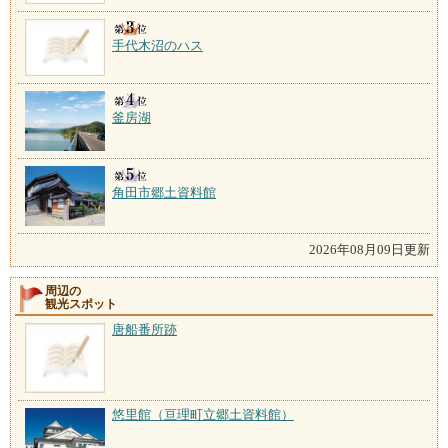
手代木沼のハス
釜房湖
角田市郷土資料館
2026年08月09日更新
周辺の
観光スポット
唐船番所跡
悠里館（亘理町立郷土資料館）