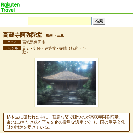
高蔵寺阿弥陀堂
動画・写真
宮城県角田市
エリア
見る - 史跡・建造物 - 寺院（観音・不
ジャンル
動）
杉木立に覆われた中に、荘厳な姿で建つのが高蔵寺阿弥陀堂。
東北に3堂だけ残る平安文化の貴重な遺産であり、国の重要文化
財の指定を受けている。