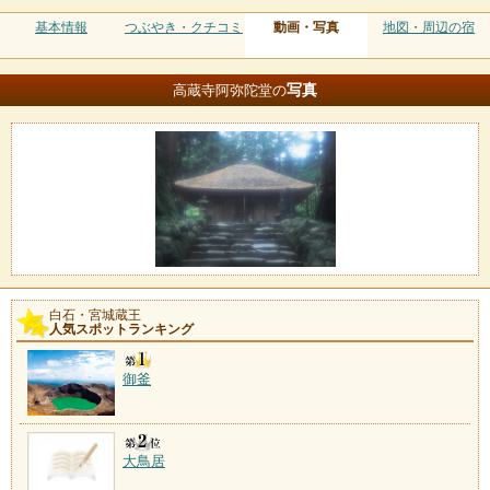
基本情報
つぶやき・クチコミ
動画・写真
地図・周辺の宿
写真
高蔵寺阿弥陀堂の
白石・宮城蔵王
人気スポットランキング
御釜
大鳥居