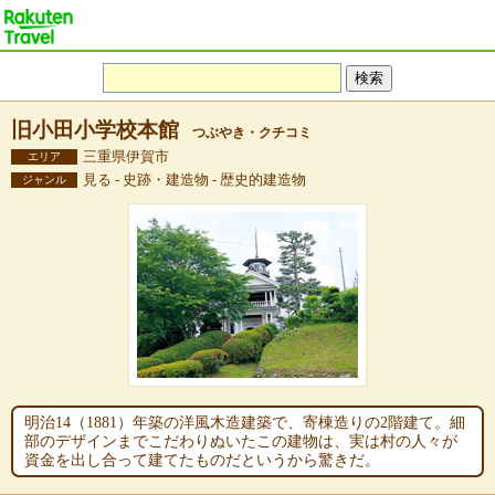
旧小田小学校本館
つぶやき・クチコミ
三重県伊賀市
エリア
見る - 史跡・建造物 - 歴史的建造物
ジャンル
明治14（1881）年築の洋風木造建築で、寄棟造りの2階建て。細
部のデザインまでこだわりぬいたこの建物は、実は村の人々が
資金を出し合って建てたものだというから驚きだ。