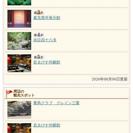
夏見廃寺展示館
赤目四十八滝
若ゑびす吟醸館
2026年08月06日更新
周辺の
観光スポット
乗馬クラブ クレイン三重
若ゑびす吟醸館