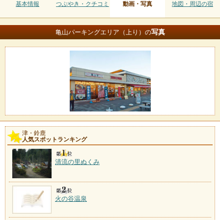
基本情報
つぶやき・クチコミ
動画・写真
地図・周辺の宿
写真
亀山パーキングエリア（上り）の
津・鈴鹿
人気スポットランキング
清流の里ぬくみ
火の谷温泉