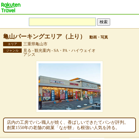
亀山パーキングエリア（上り）
動画・写真
三重県亀山市
エリア
見る - 観光案内 - SA・PA・ハイウェイオ
ジャンル
アシス
店内の工房でパン職人が焼く、香ばしいできたてパンが評判。
創業1550年の老舗の銘菓「なが餅」も根強い人気を誇る。