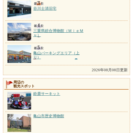
谷川士清旧宅
三重県総合博物館（ＭｉｅＭ
ｕ）
亀山パーキングエリア（上
り）
2026年08月08日更新
周辺の
観光スポット
鈴鹿サーキット
亀山市歴史博物館