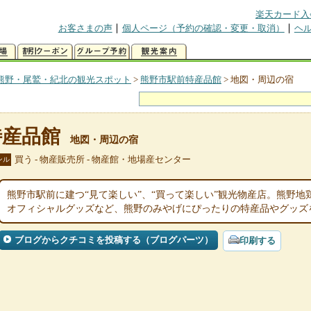
楽天カード入
お客さまの声
個人ページ（予約の確認・変更・取消）
ヘ
熊野・尾鷲・紀北の観光スポット
>
熊野市駅前特産品館
>
地図・周辺の宿
特産品館
地図・周辺の宿
買う - 物産販売所 - 物産館・地場産センター
ンル
熊野市駅前に建つ“見て楽しい”、“買って楽しい”観光物産店。熊野
オフィシャルグッズなど、熊野のみやげにぴったりの特産品やグッズ
ブログからクチコミを投稿する（ブログパーツ）
印刷する