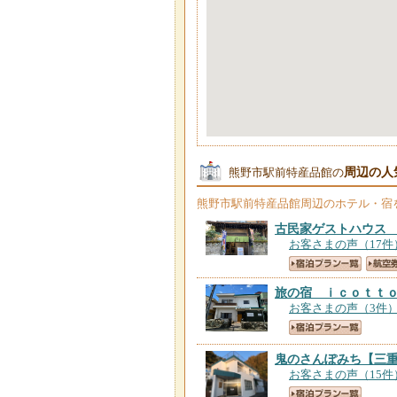
周辺の人
熊野市駅前特産品館の
熊野市駅前特産品館
周辺のホテル・宿
古民家ゲストハウス
お客さまの声（17件
旅の宿 ｉｃｏｔｔ
お客さまの声（3件
鬼のさんぽみち
【三
お客さまの声（15件