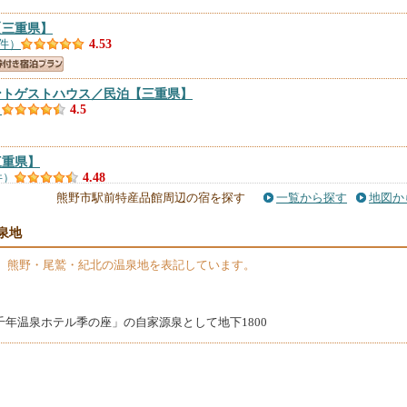
【三重県】
6件）
4.53
ントゲストハウス／民泊
【三重県】
）
4.5
三重県】
件）
4.48
熊野市駅前特産品館周辺の宿を探す
一覧から探す
地図か
】
泉地
件）
4.44
】熊野・尾鷲・紀北の温泉地を表記しています。
つなぎー
【三重県】
）
4.33
千年温泉ホテル季の座」の自家源泉として地下1800
【三重県】
件）
4.19