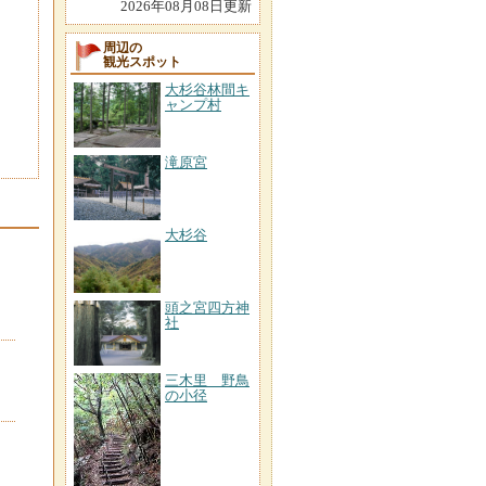
2026年08月08日更新
周辺の
観光スポット
大杉谷林間キ
ャンプ村
滝原宮
大杉谷
頭之宮四方神
社
三木里 野鳥
の小径