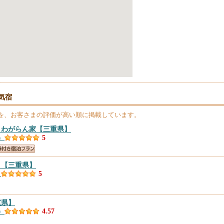
気宿
を、お客さまの評価が高い順に掲載しています。
 わがらん家
【三重県】
）
5
ｏ
【三重県】
）
5
重県】
）
4.57