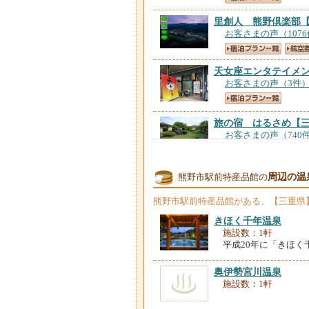
里創人 熊野倶楽部
お客さまの声（107
天女座エンタテイメ
お客さまの声（3件
旅の宿 はるさめ
【
お客さまの声（740
ホテルなみ
【三重県
周辺の温
熊野市駅前特産品館の
お客さまの声（658
熊野市駅前特産品館
がある、【三重県
きほく千年温泉
わがらん家 ーえん
施設数：1軒
お客さまの声（8件
平成20年に「きほく
奥伊勢宮川温泉
熊野の宿 海ひかり
施設数：1軒
お客さまの声（233