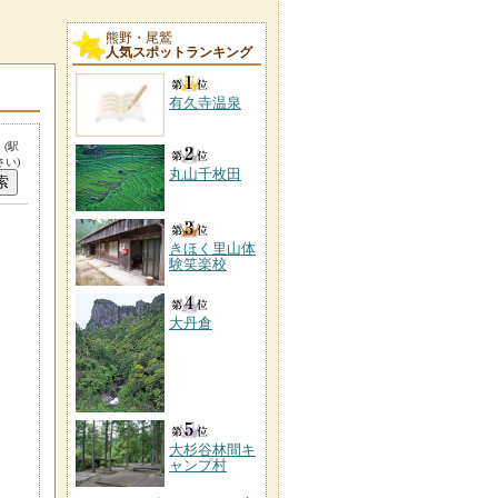
熊野・尾鷲
人気スポットランキング
有久寺温泉
。
(駅
い)
丸山千枚田
きほく里山体
験笑楽校
大丹倉
大杉谷林間キ
ャンプ村