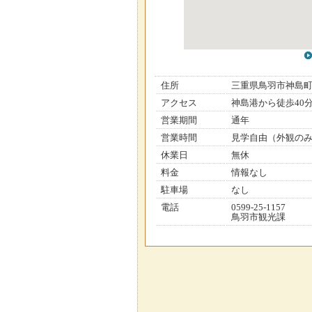
住所
三重県鳥羽市神島
アクセス
神島港から徒歩40
営業期間
通年
営業時間
見学自由（外観の
休業日
無休
料金
情報なし
駐車場
なし
電話
0599-25-1157
鳥羽市観光課