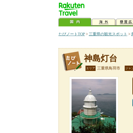
たびノートTOP
>
三重県の観光スポット
>
神島灯台
三重県鳥羽市
エリア
ジャ