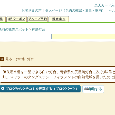
楽天カード入
お客さまの声
個人ページ（予約の確認・変更・取消）
ヘ
鳥羽の観光スポット
>
神島灯台
見る - その他 - 灯台
ンル
伊良湖水道を一望できる白い灯台。青森県の尻屋崎灯台に次ぐ第2号
灯。32ワットのタングステン・フィラメントの白熱電球を用いたのは
ブログからクチコミを投稿する（ブログパーツ）
印刷する