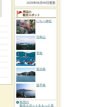
2026年08月09日更新
周辺の
観光スポット
いちべ神社
日和山
菅島
答志島
坂手島
鳥羽の
観光スポットをもっと見