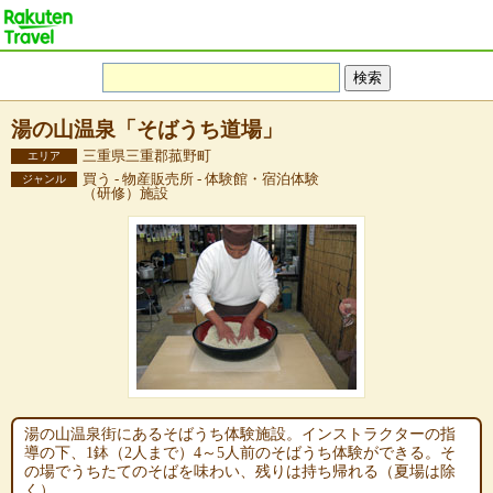
湯の山温泉「そばうち道場」
三重県三重郡菰野町
エリア
買う - 物産販売所 - 体験館・宿泊体験
ジャンル
（研修）施設
湯の山温泉街にあるそばうち体験施設。インストラクターの指
導の下、1鉢（2人まで）4～5人前のそばうち体験ができる。そ
の場でうちたてのそばを味わい、残りは持ち帰れる（夏場は除
く）。