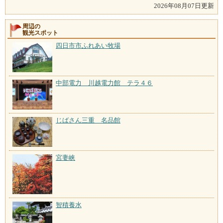
2026年08月07日更新
周辺の
観光スポット
四日市市ふれあい牧場
中部電力 川越電力館 テラ４６
じばさん三重 名品館
宮妻峡
智積養水