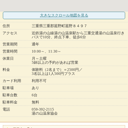
大きなスクロール地図
を見る
住所
三重県三重郡菰野町菰野８４９７
アクセス
近鉄湯の山線湯の山温泉駅から三重交通湯の山温泉行き
バスで10分、終点下車、徒歩6分
営業期間
通年
営業時間
10:00～、11:30～
休業日
月～土曜
5鉢以上の予約があれば営業
料金
体験料（2名まで）＝2500円／
3名以上は1人500円プラス
カード利用
利用不可
駐車場
あり
駐車台数
6台
駐車料金
無料
電話
059-392-2115
湯の山温泉協会