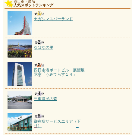
四日市・桑名
人気スポットランキング
ナガシマスパーランド
なばなの里
四日市港ポートビル 展望展
示室「うみてらす１４」
三重県民の森
御在所サービスエリア（下
り）