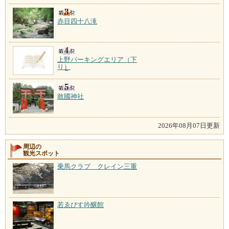
赤目四十八滝
上野パーキングエリア（下
り）
敢國神社
2026年08月07日更新
周辺の
観光スポット
乗馬クラブ クレイン三重
若ゑびす吟醸館