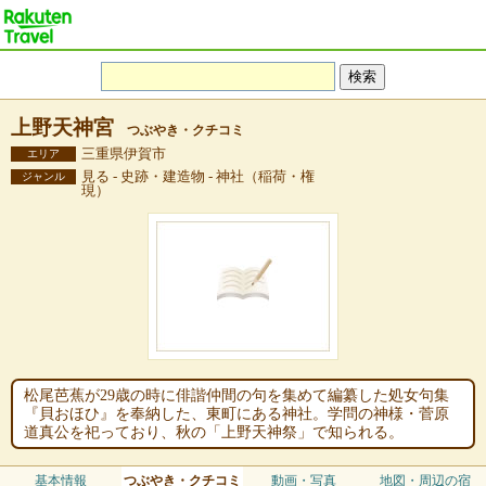
上野天神宮
つぶやき・クチコミ
三重県伊賀市
エリア
見る - 史跡・建造物 - 神社（稲荷・権
ジャンル
現）
松尾芭蕉が29歳の時に俳諧仲間の句を集めて編纂した処女句集
『貝おほひ』を奉納した、東町にある神社。学問の神様・菅原
道真公を祀っており、秋の「上野天神祭」で知られる。
基本情報
つぶやき・クチコミ
動画・写真
地図・周辺の宿