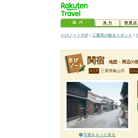
たびノートTOP
>
三重県の観光スポット
>
関宿
地図・周辺の
三重県亀山市
エリア
ジャ
写真をもっと見る