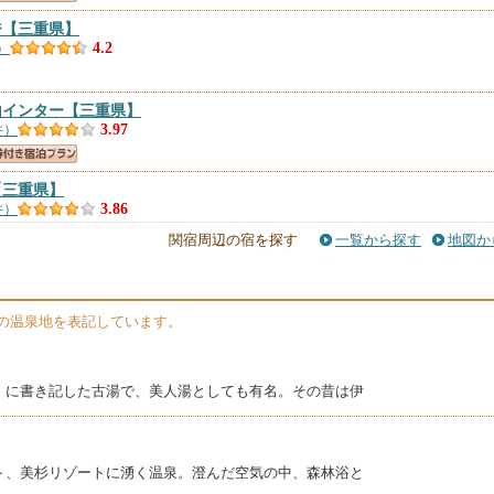
ジ
【三重県】
）
4.2
山インター
【三重県】
件）
3.97
【三重県】
件）
3.86
関宿周辺の宿を探す
一覧から探す
地図か
２亀山インター
【三重県】
件）
3.8
山の温泉地を表記しています。
』に書き記した古湯で、美人湯としても有名。その昔は伊
ト、美杉リゾートに湧く温泉。澄んだ空気の中、森林浴と