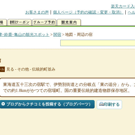
楽天カード入
お客さまの声
個人ページ（予約の確認・変更・取消）
ヘ
津･鈴鹿･亀山の観光スポット
>
関宿
>
地図・周辺の宿
宿
見る - その他 - 伝統的町並み
ンル
東海道五十三次の宿駅で、伊勢別街道との分岐点「東の追分」から、
での約1.8kmがかつての宿場町。国の重要伝統的建造物群保存地区。
ブログからクチコミを投稿する（ブログパーツ）
印刷する