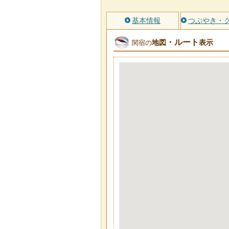
基本情報
つぶやき・
・ルート
地図
表示
関宿の