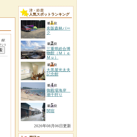
津・鈴鹿
人気スポットランキング
名阪森林パー
ク
。
(駅
い)
三重県総合博
物館（Ｍｉｅ
Ｍｕ）
大黒屋光太夫
記念館
御殿場海岸
潮干狩り
関宿
2026年08月06日更新