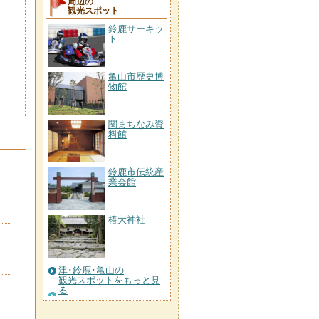
周辺の
観光スポット
鈴鹿サーキッ
ト
亀山市歴史博
物館
関まちなみ資
料館
鈴鹿市伝統産
業会館
椿大神社
津･鈴鹿･亀山の
観光スポットをもっと見
る