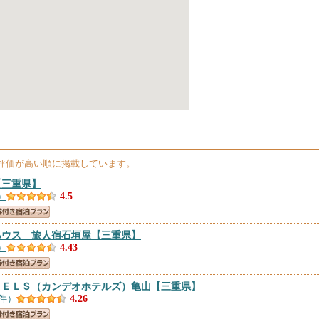
評価が高い順に掲載しています。
【三重県】
）
4.5
ハウス 旅人宿石垣屋
【三重県】
）
4.43
ＴＥＬＳ（カンデオホテルズ）亀山
【三重県】
9件）
4.26