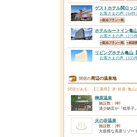
ゲストホテル関ロッ
お客さまの声（64件
ホテルルートイン亀
お客さまの声（275
リビングホテル亀山
お客さまの声（335
ホテルルートイン第
周辺の温泉地
関宿の
お客さまの声（831
関宿
がある、【三重県】津･鈴鹿･亀
榊原温泉
施設数：9軒
清少納言が『枕草子
火の谷温泉
施設数：2軒
大規模な高原リゾー