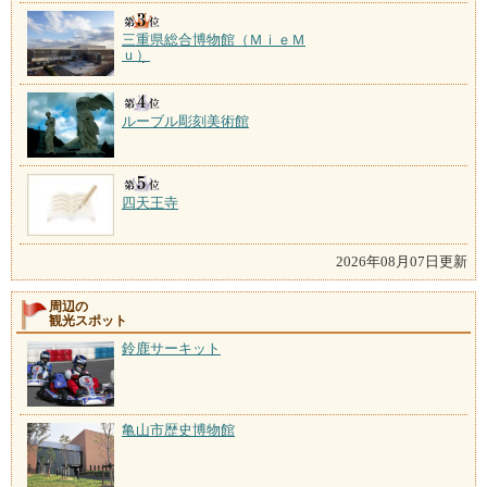
三重県総合博物館（ＭｉｅＭ
ｕ）
ルーブル彫刻美術館
四天王寺
2026年08月07日更新
周辺の
観光スポット
鈴鹿サーキット
亀山市歴史博物館