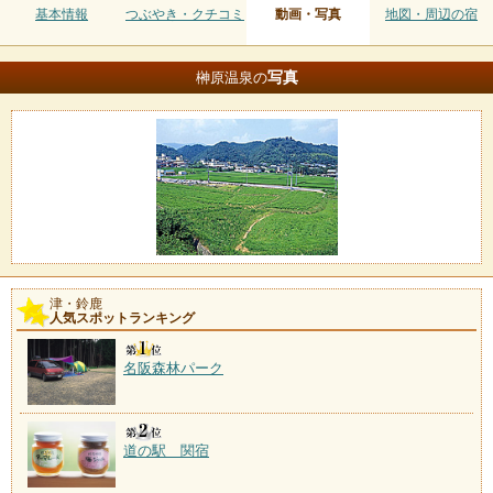
基本情報
つぶやき・クチコミ
動画・写真
地図・周辺の宿
写真
榊原温泉の
津・鈴鹿
人気スポットランキング
名阪森林パーク
道の駅 関宿