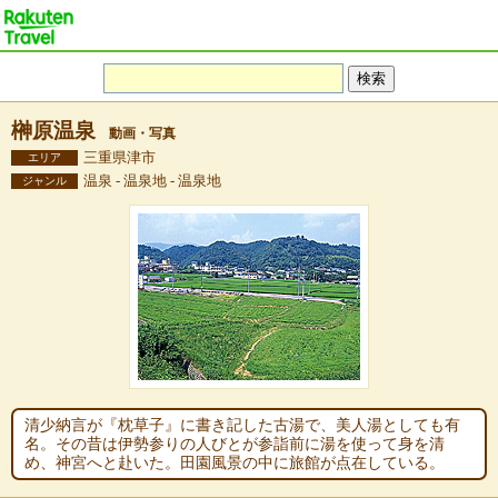
榊原温泉
動画・写真
三重県津市
エリア
温泉 - 温泉地 - 温泉地
ジャンル
清少納言が『枕草子』に書き記した古湯で、美人湯としても有
名。その昔は伊勢参りの人びとが参詣前に湯を使って身を清
め、神宮へと赴いた。田園風景の中に旅館が点在している。