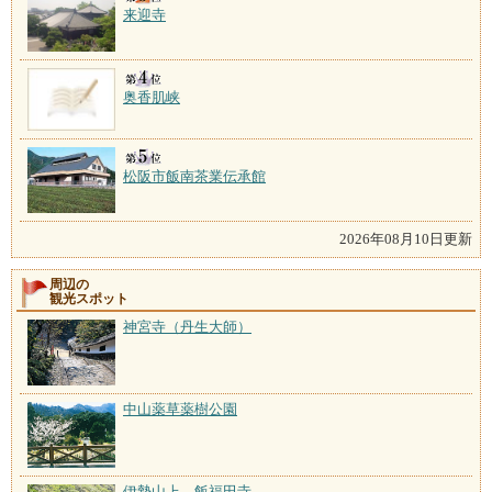
来迎寺
奥香肌峡
松阪市飯南茶業伝承館
2026年08月10日更新
周辺の
観光スポット
神宮寺（丹生大師）
中山薬草薬樹公園
伊勢山上 飯福田寺