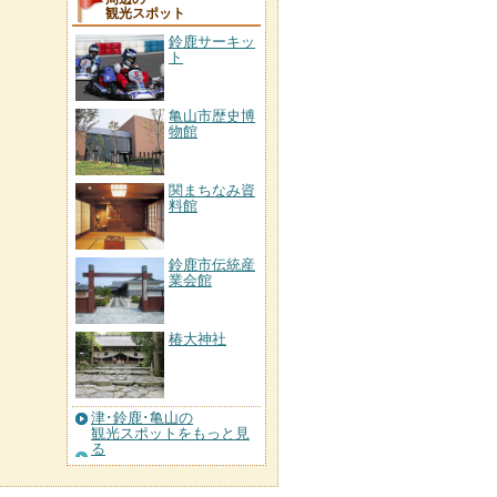
観光スポット
鈴鹿サーキッ
ト
亀山市歴史博
物館
関まちなみ資
料館
鈴鹿市伝統産
業会館
椿大神社
津･鈴鹿･亀山の
観光スポットをもっと見
る