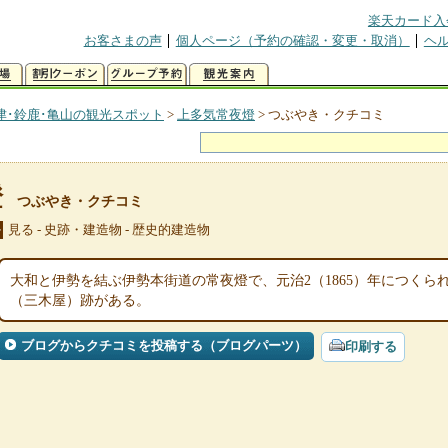
楽天カード入
お客さまの声
個人ページ（予約の確認・変更・取消）
ヘ
津･鈴鹿･亀山の観光スポット
>
上多気常夜燈
>
つぶやき・クチコミ
燈
つぶやき・クチコミ
見る - 史跡・建造物 - 歴史的建造物
ル
大和と伊勢を結ぶ伊勢本街道の常夜燈で、元治2（1865）年につく
（三木屋）跡がある。
ブログからクチコミを投稿する（ブログパーツ）
印刷する