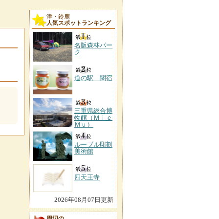
津・鈴鹿
人気スポットランキング
名阪森林パー
ク
道の駅 関宿
三重県総合博
物館（Ｍｉｅ
Ｍｕ）
ルーブル彫刻
美術館
四天王寺
2026年08月07日更新
周辺の