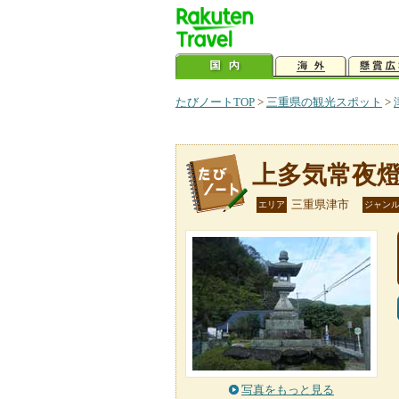
たびノートTOP
>
三重県の観光スポット
>
上多気常夜
三重県津市
エリア
ジャン
写真をもっと見る