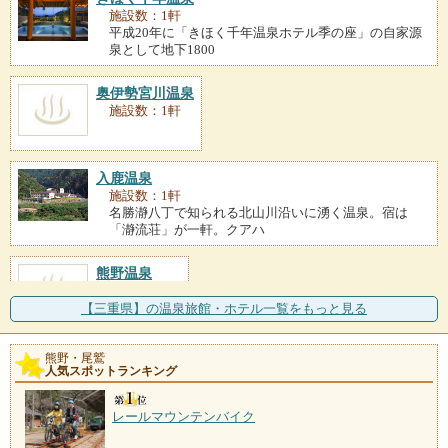
施設数：1軒
平成20年に「きほく千年温泉ホテル季の座」の自家源
泉として地下1800
奥伊勢宮川温泉
施設数：1軒
入鹿温泉
施設数：1軒
名勝瀞八丁で知られる北山川沿いに湧く温泉。宿は
「瀞流荘」が一軒。クアハ
熊野温泉
施設数：1軒
【三重県】の温泉旅館・ホテル一覧をもっと見る
熊野・尾鷲
人気スポットランキング
レールマウンテンバイク