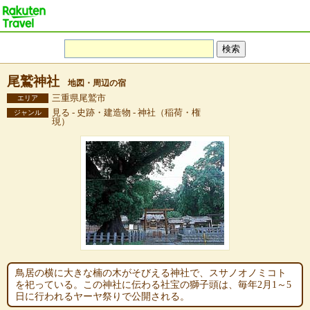
尾鷲神社
地図・周辺の宿
三重県尾鷲市
エリア
見る - 史跡・建造物 - 神社（稲荷・権
ジャンル
現）
鳥居の横に大きな楠の木がそびえる神社で、スサノオノミコト
を祀っている。この神社に伝わる社宝の獅子頭は、毎年2月1～5
日に行われるヤーヤ祭りで公開される。