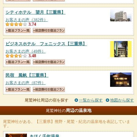
シティホテル 望月
【三重県】
お客さまの声（382件）
3.74
ビジネスホテル フェニックス
【三重県】
お客さまの声（49件）
3.48
民宿 風帆
【三重県】
お客さまの声（87件）
尾鷲神社周辺の宿を探す
一覧から探す
地図から探す
周辺の温泉地
尾鷲神社の
尾鷲神社
がある、【三重県】熊野・尾鷲・紀北の温泉地を表記していま
す。
きほく千年温泉