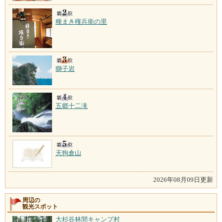
種まき権兵衛の里
獅子岩
五郷十二滝
天狗倉山
2026年08月09日更新
周辺の
観光スポット
大杉谷林間キャンプ村