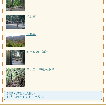
滝原宮
大杉谷
頭之宮四方神社
三木里 野鳥の小径
熊野・尾鷲・紀北の
観光スポットをもっと見る