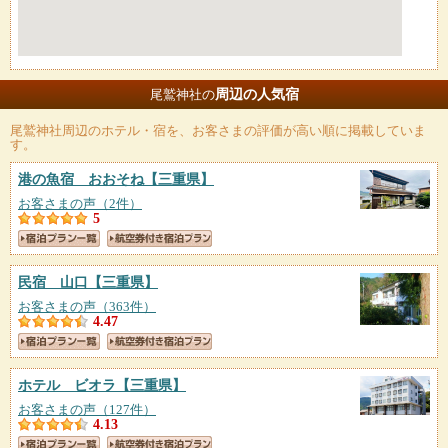
周辺の人気宿
尾鷲神社の
尾鷲神社
周辺のホテル・宿を、お客さまの評価が高い順に掲載していま
す。
港の魚宿 おおそね
【三重県】
お客さまの声（2件）
5
民宿 山口
【三重県】
お客さまの声（363件）
4.47
ホテル ビオラ
【三重県】
お客さまの声（127件）
4.13