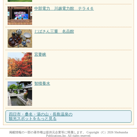
中部電力 川越電力館 テラ４６
じばさん三重 名品館
宮妻峡
智積養水
四日市・桑名・湯の山・長島温泉の
観光スポットをもっと見る
掲載情報の一部の著作権は提供元企業等に帰属します。 Copyright（C）2026 Shobunsha
Publications,Inc. All rights reserved.