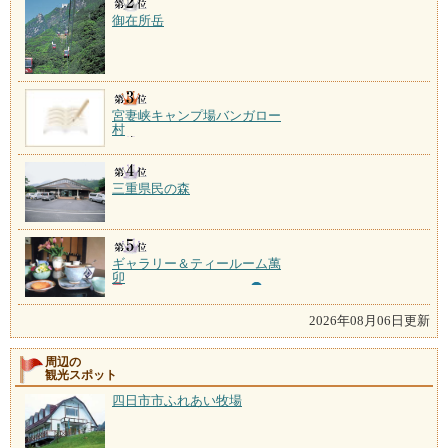
御在所岳
宮妻峡キャンプ場バンガロー
村
三重県民の森
ギャラリー＆ティールーム萬
卯
2026年08月06日更新
周辺の
観光スポット
四日市市ふれあい牧場