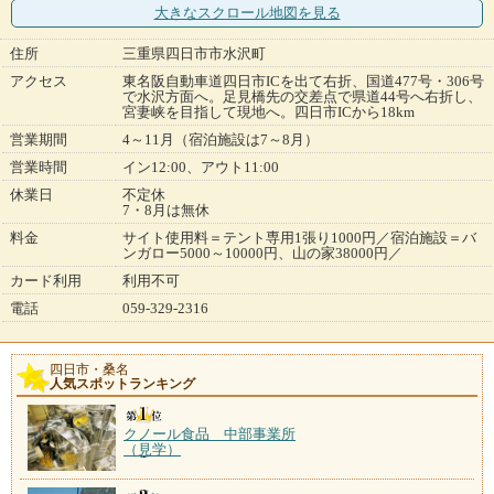
大きなスクロール地図
を見る
住所
三重県四日市市水沢町
アクセス
東名阪自動車道四日市ICを出て右折、国道477号・306号
で水沢方面へ。足見橋先の交差点で県道44号へ右折し、
宮妻峡を目指して現地へ。四日市ICから18km
営業期間
4～11月（宿泊施設は7～8月）
営業時間
イン12:00、アウト11:00
休業日
不定休
7・8月は無休
料金
サイト使用料＝テント専用1張り1000円／宿泊施設＝バ
ンガロー5000～10000円、山の家38000円／
カード利用
利用不可
電話
059-329-2316
四日市・桑名
人気スポットランキング
クノール食品 中部事業所
（見学）