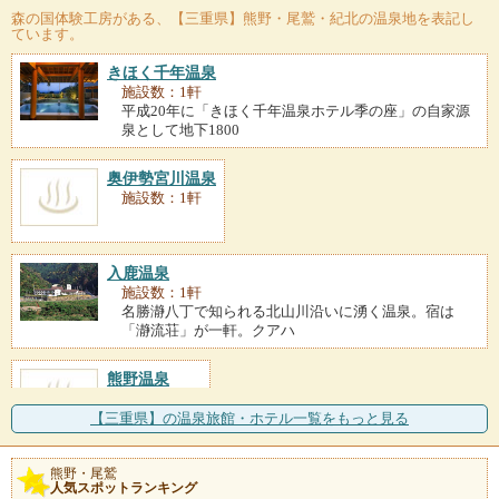
森の国体験工房
がある、【三重県】熊野・尾鷲・紀北の温泉地を表記し
ています。
きほく千年温泉
施設数：1軒
平成20年に「きほく千年温泉ホテル季の座」の自家源
泉として地下1800
奥伊勢宮川温泉
施設数：1軒
入鹿温泉
施設数：1軒
名勝瀞八丁で知られる北山川沿いに湧く温泉。宿は
「瀞流荘」が一軒。クアハ
熊野温泉
施設数：1軒
【三重県】の温泉旅館・ホテル一覧をもっと見る
熊野・尾鷲
人気スポットランキング