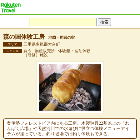
森の国体験工房
地図・周辺の宿
三重県多気郡大台町
エリア
買う - 物産販売所 - 体験館・宿泊体験
ジャンル
（研修）施設
奥伊勢フォレストピア内にある工房。木製遊具22基以上の「わ
んぱく広場」や天然河川での水遊びに役立つ体験メニューアイ
テムが揃っている。釣り堀場では釣り体験もできる。