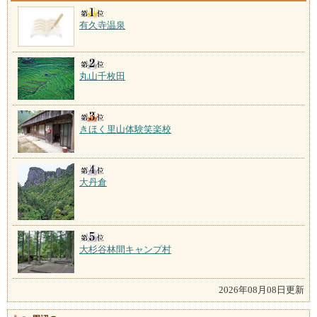
有久寺温泉
丸山千枚田
きほく里山体験笑楽校
大丹倉
大杉谷林間キャンプ村
2026年08月08日更新