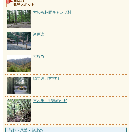
周辺の
観光スポット
大杉谷林間キャンプ村
滝原宮
大杉谷
頭之宮四方神社
三木里 野鳥の小径
熊野・尾鷲・紀北の