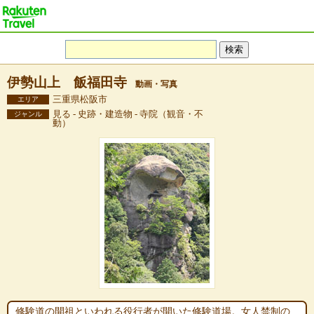
伊勢山上 飯福田寺
動画・写真
三重県松阪市
エリア
見る - 史跡・建造物 - 寺院（観音・不
ジャンル
動）
修験道の開祖といわれる役行者が開いた修験道場。女人禁制の