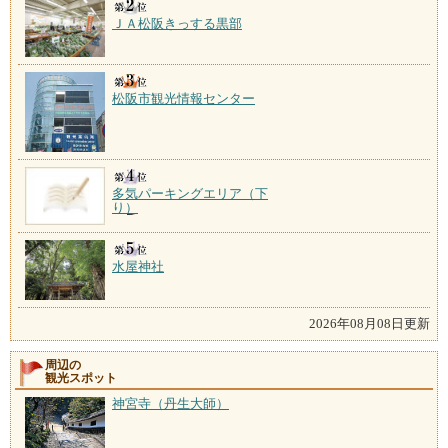
ＪＡ松阪きっする黒部
松阪市観光情報センター
多気パーキングエリア（下
り）
水屋神社
2026年08月08日更新
周辺の
観光スポット
神宮寺（丹生大師）