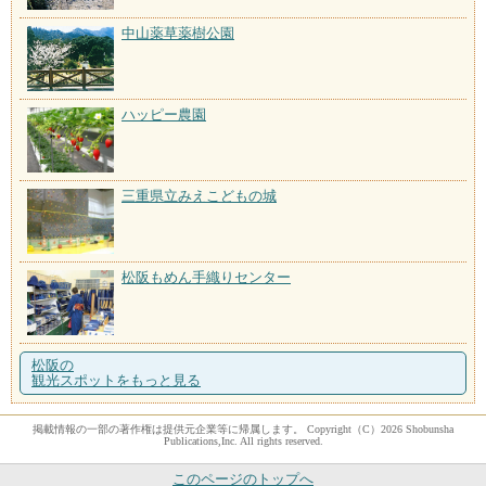
中山薬草薬樹公園
ハッピー農園
三重県立みえこどもの城
松阪もめん手織りセンター
松阪の
観光スポットをもっと見る
掲載情報の一部の著作権は提供元企業等に帰属します。 Copyright（C）2026 Shobunsha
Publications,Inc. All rights reserved.
このページのトップへ