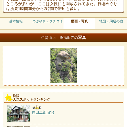
ところが多いが、ここは女性にも開放されてきた。行場めぐり
は所要1時間30分から2時間で難所も多い。
基本情報
つぶやき・クチコミ
動画・写真
地図・周辺の宿
写真
伊勢山上 飯福田寺の
松阪
人気スポットランキング
原田二郎旧宅