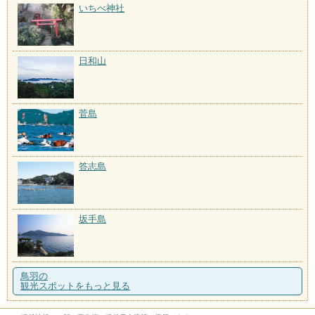
いちべ神社
日和山
菅島
答志島
坂手島
鳥羽の
観光スポットをもっと見る