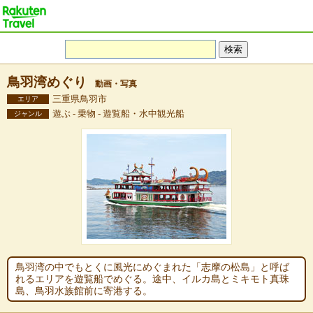
鳥羽湾めぐり
動画・写真
三重県鳥羽市
エリア
遊ぶ - 乗物 - 遊覧船・水中観光船
ジャンル
鳥羽湾の中でもとくに風光にめぐまれた「志摩の松島」と呼ば
れるエリアを遊覧船でめぐる。途中、イルカ島とミキモト真珠
島、鳥羽水族館前に寄港する。