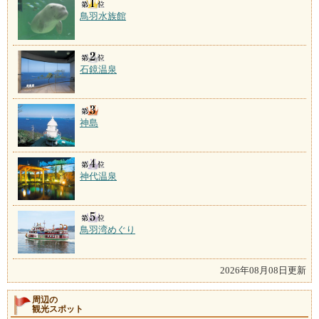
鳥羽水族館
石鏡温泉
神島
神代温泉
鳥羽湾めぐり
2026年08月08日更新
周辺の
観光スポット