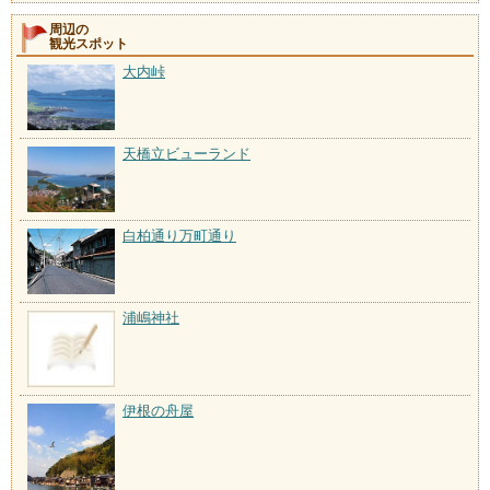
周辺の
観光スポット
大内峠
天橋立ビューランド
白柏通り万町通り
浦嶋神社
伊根の舟屋