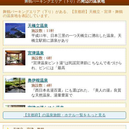
周辺の温泉地
舞鶴パーキングエリア（下り）の
舞鶴パーキングエリア（下り）
がある、【京都府】天橋立・宮津・舞鶴
の温泉地を表記しています。
天橋立温泉
施設数：11軒
平成11年、日本三景の一つ天橋立に湧出した温泉。天
橋立駅前に源泉があり
宮津温泉
施設数：6軒
“宮津温泉ピント湯”は民謡宮津節に ちなんで名づけら
れ、ピンには「最高
奥伊根温泉
施設数：4軒
『西日本名湯百選』にも選ばれた、『美人の湯』良質
な天然温泉。湯量豊富で
宮津の湯らゆら温泉
施設数：3軒
【京都府】の温泉旅館・ホテル一覧をもっと見る
近年、宮津市内に湧出した温泉の一つ。由良浜海岸か
らすぐ近くの地区にあり