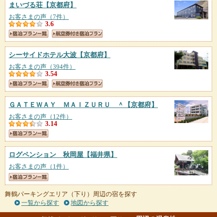
まいづる荘
【京都府】
お客さまの声（7件）
3.6
シーサイドホテル大波
【京都府】
お客さまの声（394件）
3.54
ＧＡＴＥＷＡＹ ＭＡＩＺＵＲＵ ＾
【京都府】
お客さまの声（12件）
3.14
ログペンション 秋岡屋
【福井県】
お客さまの声（1件）
舞鶴パーキングエリア（下り）周辺の宿を探す
一覧から探す
地図から探す