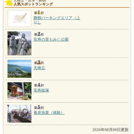
天橋立・宮津・舞鶴
人気スポットランキング
成相観音温泉
施設数：2軒
舞鶴パーキングエリア（上
り）
安寿の里もみじ公園
天橋立
安寿姫塚
養老漁業（体験）
2026年08月08日更新