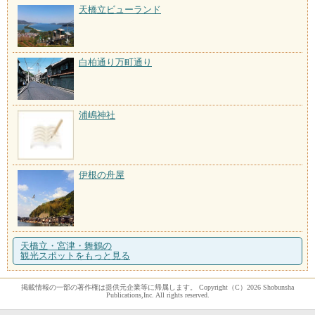
天橋立ビューランド
白柏通り万町通り
浦嶋神社
伊根の舟屋
天橋立・宮津・舞鶴の
観光スポットをもっと見る
掲載情報の一部の著作権は提供元企業等に帰属します。 Copyright（C）2026 Shobunsha
Publications,Inc. All rights reserved.