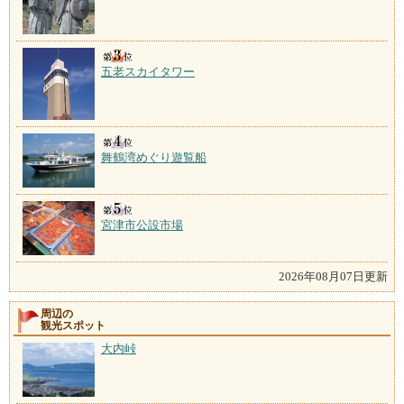
五老スカイタワー
舞鶴湾めぐり遊覧船
宮津市公設市場
2026年08月07日更新
周辺の
観光スポット
大内峠