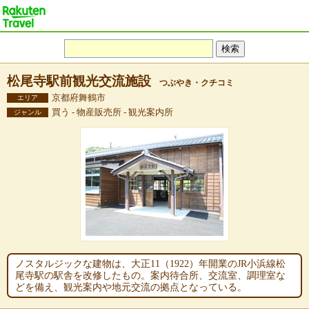
松尾寺駅前観光交流施設
つぶやき・クチコミ
京都府舞鶴市
エリア
買う - 物産販売所 - 観光案内所
ジャンル
ノスタルジックな建物は、大正11（1922）年開業のJR小浜線松
尾寺駅の駅舎を改修したもの。案内待合所、交流室、調理室な
どを備え、観光案内や地元交流の拠点となっている。