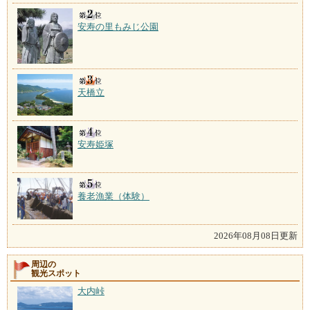
安寿の里もみじ公園
天橋立
安寿姫塚
養老漁業（体験）
2026年08月08日更新
周辺の
観光スポット
大内峠