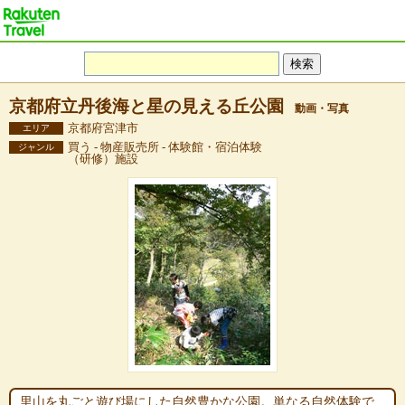
京都府立丹後海と星の見える丘公園
動画・写真
京都府宮津市
エリア
買う - 物産販売所 - 体験館・宿泊体験
ジャンル
（研修）施設
里山を丸ごと遊び場にした自然豊かな公園。単なる自然体験で