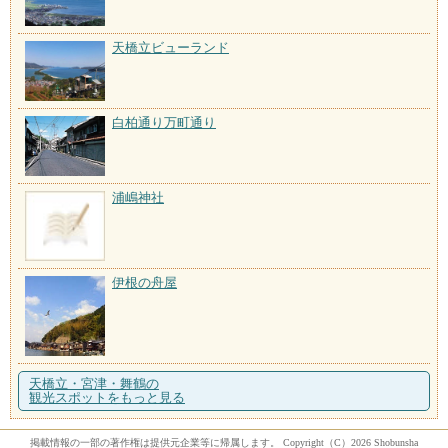
天橋立ビューランド
白柏通り万町通り
浦嶋神社
伊根の舟屋
天橋立・宮津・舞鶴の
観光スポットをもっと見る
掲載情報の一部の著作権は提供元企業等に帰属します。 Copyright（C）2026 Shobunsha