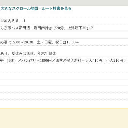
大きなスクロール地図
・ルート検索
を見る
屋里垣内５６－１
ら京阪バス新田辺・岩田南行きで20分、上津屋下車すぐ
四季の湯は15:00～20:30、土・日曜、祝日は13:00～
休あり、夏休みは無休、年末年始休
0円（1鉢）／パン作り＝1800円／四季の湯入浴料＝大人410円、小人210円／