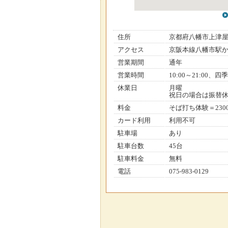
住所
京都府八幡市上津
アクセス
京阪本線八幡市駅か
営業期間
通年
営業時間
10:00～21:00、
休業日
月曜
祝日の場合は振替
料金
そば打ち体験＝230
カード利用
利用不可
駐車場
あり
駐車台数
45台
駐車料金
無料
電話
075-983-0129