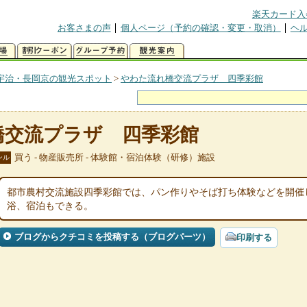
楽天カード入
お客さまの声
個人ページ（予約の確認・変更・取消）
ヘ
宇治・長岡京の観光スポット
>
やわた流れ橋交流プラザ 四季彩館
橋交流プラザ 四季彩館
買う - 物産販売所 - 体験館・宿泊体験（研修）施設
ンル
都市農村交流施設四季彩館では、パン作りやそば打ち体験などを開催
浴、宿泊もできる。
ブログからクチコミを投稿する（ブログパーツ）
印刷する