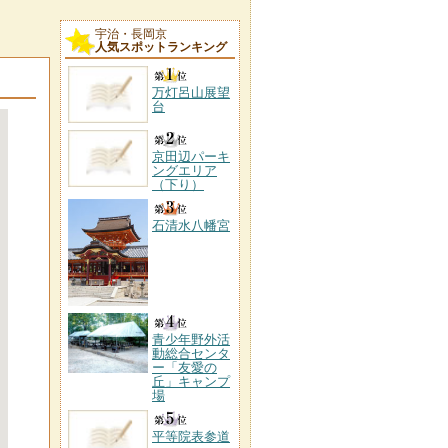
宇治・長岡京
人気スポットランキング
万灯呂山展望
台
京田辺パーキ
ングエリア
（下り）
石清水八幡宮
青少年野外活
動総合センタ
ー「友愛の
丘」キャンプ
場
平等院表参道