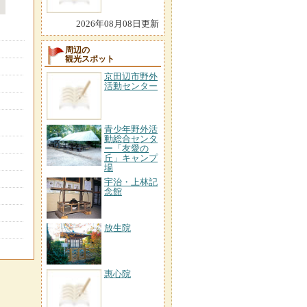
2026年08月08日更新
周辺の
観光スポット
京田辺市野外
活動センター
青少年野外活
動総合センタ
ー「友愛の
丘」キャンプ
場
宇治・上林記
念館
放生院
惠心院