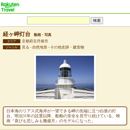
経ヶ岬灯台
動画・写真
京都府京丹後市
エリア
見る - 自然地形 - その他史跡・建造物
ジャンル
日本海のリアス式海岸が一望できる岬の先端に立つ白亜の灯
台。明治31年の設置以降、船舶の安全を見守り続けている。映
画『喜びも悲しみも幾歳月』のモデルになった。