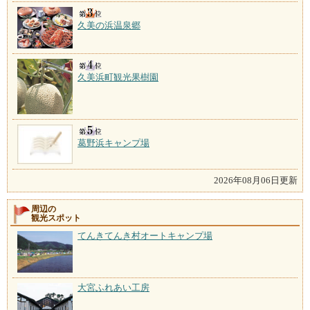
久美の浜温泉郷
久美浜町観光果樹園
葛野浜キャンプ場
2026年08月06日更新
周辺の
観光スポット
てんきてんき村オートキャンプ場
大宮ふれあい工房