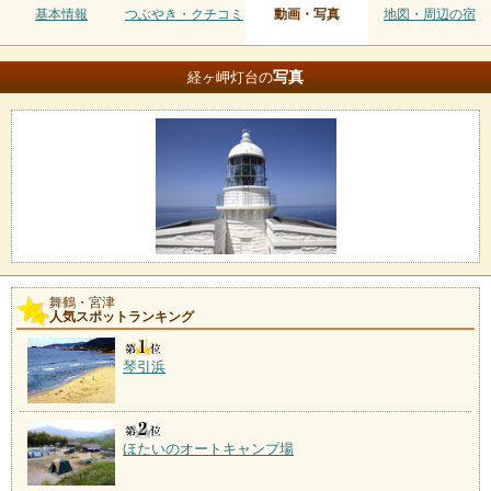
基本情報
つぶやき・クチコミ
動画・写真
地図・周辺の宿
写真
経ヶ岬灯台の
舞鶴・宮津
人気スポットランキング
琴引浜
ほたいのオートキャンプ場