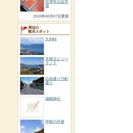
宮津市公設市
場
2026年08月07日更新
周辺の
観光スポット
大内峠
天橋立ビュー
ランド
白柏通り万町
通り
浦嶋神社
伊根の舟屋