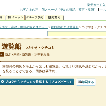
楽天カード入
お客さまの声
個人ページ（予約の確認・変更・取消）
ヘ
天橋立・宮津・舞鶴の観光スポット
>
舞鶴湾めぐり遊覧船
>
つぶやき・クチ
り遊覧船
つぶやき・クチコミ
遊ぶ - 乗物 - 遊覧船・水中観光船
ンル
舞鶴湾の眺めを海上から楽しむ遊覧船。心地よい潮風を感じながら、
を見ることができる。団体は要予約。
ブログからクチコミを投稿する（ブログパーツ）
印刷する