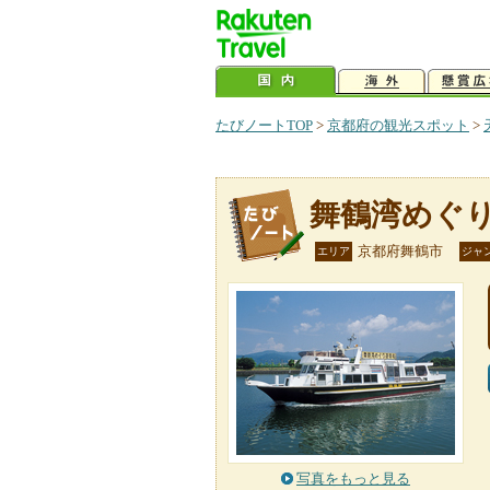
たびノートTOP
>
京都府の観光スポット
>
舞鶴湾めぐ
京都府舞鶴市
エリア
ジャ
写真をもっと見る