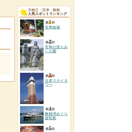
天橋立・宮津・舞鶴
人気スポットランキング
安寿姫塚
安寿の里もみ
じ公園
五老スカイタ
ワー
舞鶴湾めぐり
遊覧船