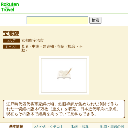
宝蔵院
京都府宇治市
エリア
見る - 史跡・建造物 - 寺院（観音・不
ジャンル
動）
江戸時代四代将軍家綱の頃、鉄眼禅師が集められた浄財で作ら
れた一切経の版木6万枚（重文）を収蔵。日本近代印刷の原点。
現在もその版木で経典を刷っていて見学もできる。
基本情報
つぶやき・クチコミ
動画・写真
地図・周辺の宿