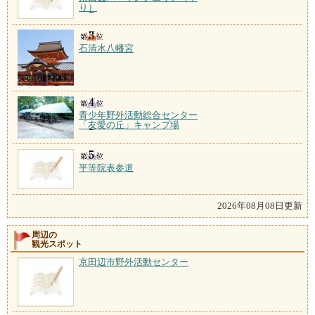
り）
石清水八幡宮
青少年野外活動総合センター
「友愛の丘」キャンプ場
平等院表参道
2026年08月08日更新
周辺の
観光スポット
京田辺市野外活動センター