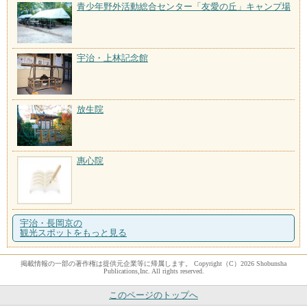
青少年野外活動総合センター「友愛の丘」キャンプ場
宇治・上林記念館
放生院
惠心院
宇治・長岡京の
観光スポットをもっと見る
掲載情報の一部の著作権は提供元企業等に帰属します。 Copyright（C）2026 Shobunsha
Publications,Inc. All rights reserved.
このページのトップへ