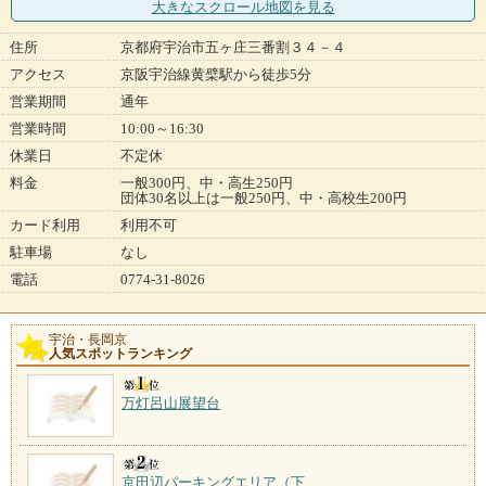
大きなスクロール地図
を見る
住所
京都府宇治市五ヶ庄三番割３４－４
アクセス
京阪宇治線黄檗駅から徒歩5分
営業期間
通年
営業時間
10:00～16:30
休業日
不定休
料金
一般300円、中・高生250円
団体30名以上は一般250円、中・高校生200円
カード利用
利用不可
駐車場
なし
電話
0774-31-8026
宇治・長岡京
人気スポットランキング
万灯呂山展望台
京田辺パーキングエリア（下