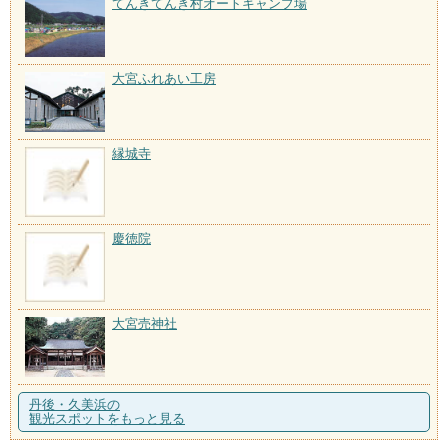
てんきてんき村オートキャンプ場
大宮ふれあい工房
縁城寺
慶徳院
大宮売神社
丹後・久美浜の
観光スポットをもっと見る