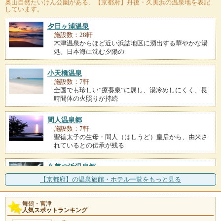
奥山自然たいけん公園
がある、【京都府】丹後・久美浜の温泉地を表記
しています。
夕日ヶ浦温泉
施設数：28軒
木津温泉からほど近い浜詰地区に湧出する華やかな湯
処。日本海に沈む夕陽の
小天橋温泉
施設数：7軒
全国でも珍しい”療養泉”に属し、湯冷めしにくく、長
時間体の火照りが持続
間人温泉郷
施設数：7軒
聖徳太子の生母・間人（はしうど）皇后から、由来さ
れているとの伝承が残る
久美の浜温泉郷
施設数：7軒
【京都府】の温泉旅館・ホテル一覧をもっと見る
湖のように静かな水面を見せる久美浜湾の周辺に点在
する小さな温泉の総称。
舞鶴・宮津
人気スポットランキング
鳴き砂温泉