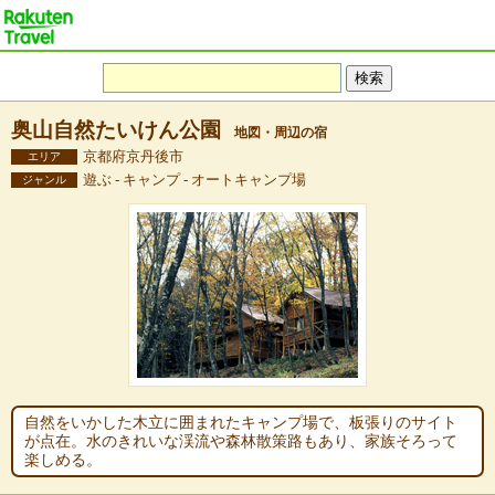
奥山自然たいけん公園
地図・周辺の宿
京都府京丹後市
エリア
遊ぶ - キャンプ - オートキャンプ場
ジャンル
自然をいかした木立に囲まれたキャンプ場で、板張りのサイト
が点在。水のきれいな渓流や森林散策路もあり、家族そろって
楽しめる。