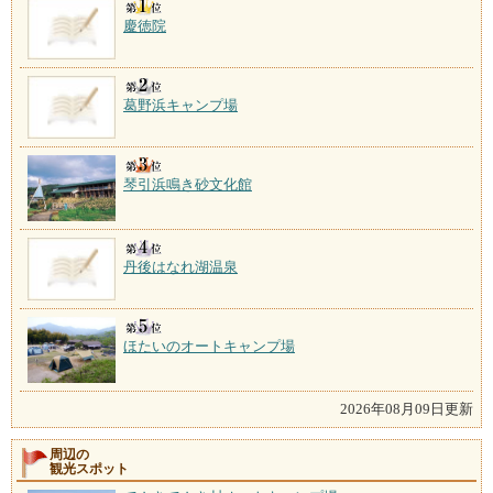
施設数：5軒
慶徳院
葛野浜キャンプ場
琴引浜鳴き砂文化館
丹後はなれ湖温泉
ほたいのオートキャンプ場
2026年08月09日更新
周辺の
観光スポット