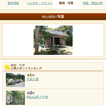
基本情報
つぶやき・クチコミ
動画・写真
地図・周辺の宿
写真
峰山城跡の
舞鶴・宮津
人気スポットランキング
天女の里
内山山系ブナ林