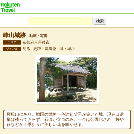
峰山城跡
動画・写真
京都府京丹後市
エリア
見る - 史跡・建造物 - 城・城址
ジャンル
権現山にあり、戦国の武将一色詮範父子が築いた城。現在は遺
構は残っておらず、石碑が立つのみ。一帯は公園化され、桜や
萩などが四季折々に美しい花を咲かせる。