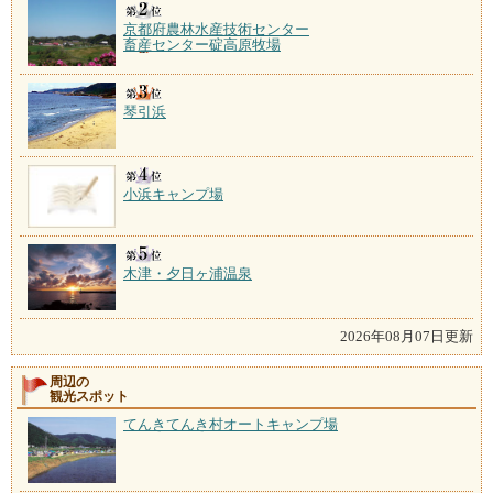
京都府農林水産技術センター
畜産センター碇高原牧場
琴引浜
小浜キャンプ場
木津・夕日ヶ浦温泉
2026年08月07日更新
周辺の
観光スポット
てんきてんき村オートキャンプ場