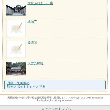
大宮ふれあい工房
縁城寺
慶徳院
大宮売神社
丹後・久美浜の
観光スポットをもっと見る
掲載情報の一部の著作権は提供元企業等に帰属します。 Copyright（C）2026 Shobunsha
Publications,Inc. All rights reserved.
このページのトップへ