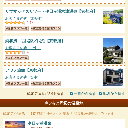
リブマックスリゾート夕日ヶ浦木津温泉
【京都府】
お客さまの声（376件）
4.14
純和風 古民家／民泊
【京都府】
お客さまの声（1件）
4
アワノ旅館
【京都府】
お客さまの声（5件）
禅定寺周辺の宿を探す
一覧から探す
地図から探す
周辺の温泉地
禅定寺の
禅定寺
がある、【京都府】丹後・久美浜の温泉地を表記しています。
夕日ヶ浦温泉