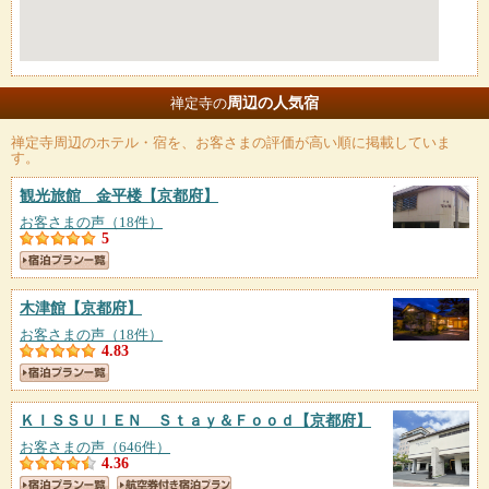
周辺の人気宿
禅定寺の
禅定寺
周辺のホテル・宿を、お客さまの評価が高い順に掲載していま
す。
観光旅館 金平楼
【京都府】
お客さまの声（18件）
5
木津館
【京都府】
お客さまの声（18件）
4.83
ＫＩＳＳＵＩＥＮ Ｓｔａｙ＆Ｆｏｏｄ
【京都府】
お客さまの声（646件）
4.36