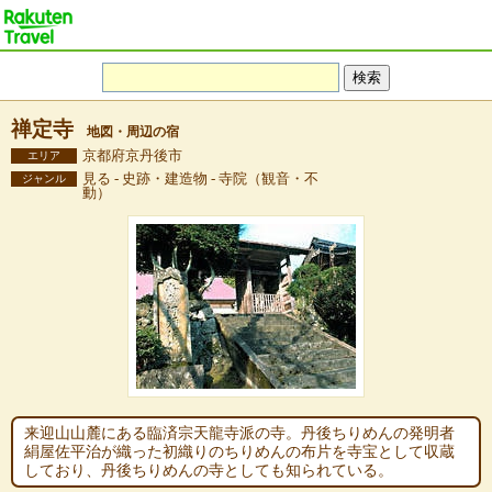
禅定寺
地図・周辺の宿
京都府京丹後市
エリア
見る - 史跡・建造物 - 寺院（観音・不
ジャンル
動）
来迎山山麓にある臨済宗天龍寺派の寺。丹後ちりめんの発明者
絹屋佐平治が織った初織りのちりめんの布片を寺宝として収蔵
しており、丹後ちりめんの寺としても知られている。