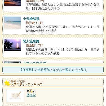
施設数：28軒
木津温泉からほど近い浜詰地区に湧出する華やかな湯
処。日本海に沈む夕陽の
小天橋温泉
施設数：7軒
全国でも珍しい”療養泉”に属し、湯冷めしにくく、長
時間体の火照りが持続
間人温泉郷
施設数：7軒
聖徳太子の生母・間人（はしうど）皇后から、由来さ
れているとの伝承が残る
久美の浜温泉郷
施設数：7軒
【京都府】の温泉旅館・ホテル一覧をもっと見る
湖のように静かな水面を見せる久美浜湾の周辺に点在
する小さな温泉の総称。
舞鶴・宮津
人気スポットランキング
鳴き砂温泉
施設数：5軒
慶徳院