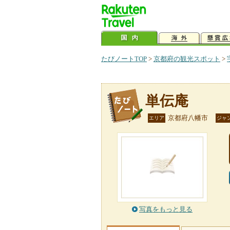
たびノートTOP
>
京都府の観光スポット
>
単伝庵
京都府八幡市
エリア
ジャ
写真をもっと見る