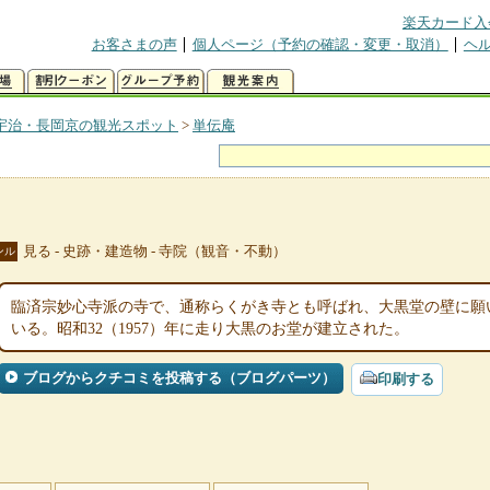
楽天カード入
お客さまの声
個人ページ（予約の確認・変更・取消）
ヘ
宇治・長岡京の観光スポット
>
単伝庵
見る - 史跡・建造物 - 寺院（観音・不動）
ンル
臨済宗妙心寺派の寺で、通称らくがき寺とも呼ばれ、大黒堂の壁に願
いる。昭和32（1957）年に走り大黒のお堂が建立された。
ブログからクチコミを投稿する（ブログパーツ）
印刷する