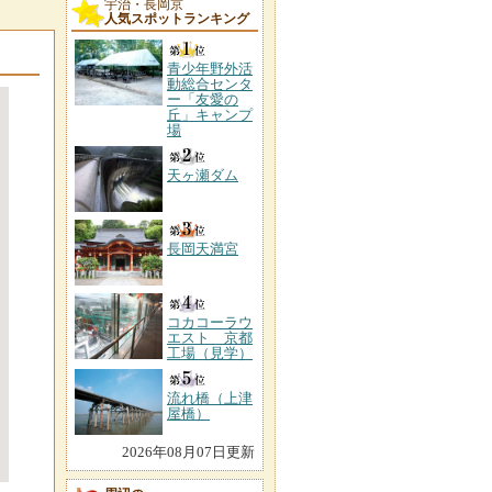
宇治・長岡京
人気スポットランキング
青少年野外活
動総合センタ
ー「友愛の
丘」キャンプ
場
天ヶ瀬ダム
長岡天満宮
コカコーラウ
エスト 京都
工場（見学）
流れ橋（上津
屋橋）
2026年08月07日更新