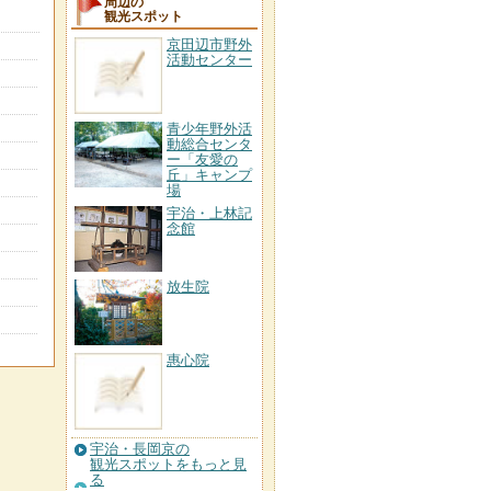
周辺の
観光スポット
京田辺市野外
活動センター
青少年野外活
動総合センタ
ー「友愛の
丘」キャンプ
場
宇治・上林記
念館
放生院
惠心院
宇治・長岡京の
観光スポットをもっと見
る