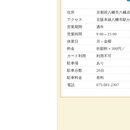
住所
京都府八幡市八幡
アクセス
京阪本線八幡市駅か
営業期間
通年
営業時間
9:00～15:00
休業日
月～金曜
料金
祈願料＝300円／
カード利用
利用不可
駐車場
あり
駐車台数
20台
駐車料金
有料
電話
075-981-2307