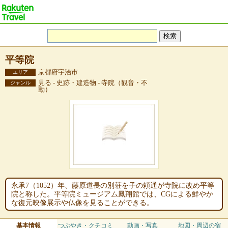
平等院
京都府宇治市
エリア
見る - 史跡・建造物 - 寺院（観音・不
ジャンル
動）
永承7（1052）年、藤原道長の別荘を子の頼通が寺院に改め平等
院と称した。平等院ミュージアム鳳翔館では、CGによる鮮やか
な復元映像展示や仏像を見ることができる。
基本情報
つぶやき・クチコミ
動画・写真
地図・周辺の宿