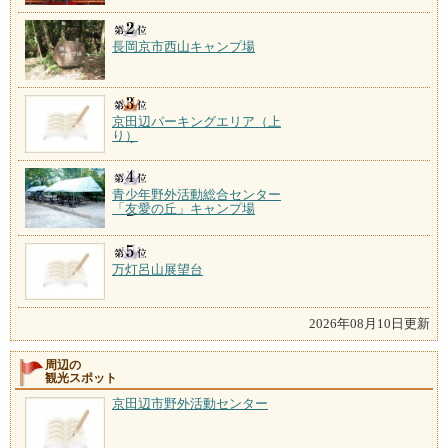
長岡京市西山キャンプ場
京田辺パーキングエリア（上
り）
青少年野外活動総合センター
「友愛の丘」キャンプ場
万灯呂山展望台
2026年08月10日更新
周辺の
観光スポット
京田辺市野外活動センター