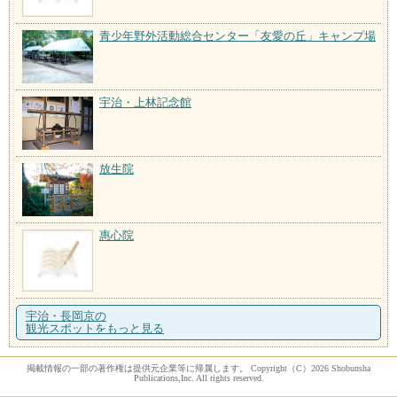
青少年野外活動総合センター「友愛の丘」キャンプ場
宇治・上林記念館
放生院
惠心院
宇治・長岡京の
観光スポットをもっと見る
掲載情報の一部の著作権は提供元企業等に帰属します。 Copyright（C）2026 Shobunsha
Publications,Inc. All rights reserved.