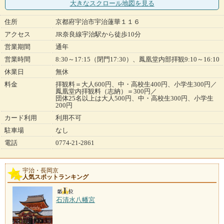
大きなスクロール地図
を見る
住所
京都府宇治市宇治蓮華１１６
アクセス
JR奈良線宇治駅から徒歩10分
営業期間
通年
営業時間
8:30～17:15（閉門17:30）、鳳凰堂内部拝観9:10～16:10
休業日
無休
料金
拝観料＝大人600円、中・高校生400円、小学生300円／
鳳凰堂内拝観料（志納）＝300円／
団体25名以上は大人500円、中・高校生300円、小学生
200円
カード利用
利用不可
駐車場
なし
電話
0774-21-2861
宇治・長岡京
人気スポットランキング
石清水八幡宮