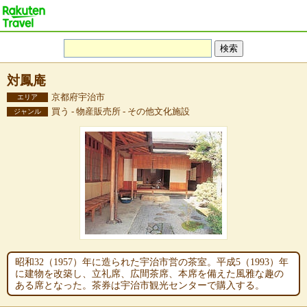
対鳳庵
京都府宇治市
エリア
買う - 物産販売所 - その他文化施設
ジャンル
昭和32（1957）年に造られた宇治市営の茶室。平成5（1993）年
に建物を改築し、立礼席、広間茶席、本席を備えた風雅な趣の
ある席となった。茶券は宇治市観光センターで購入する。