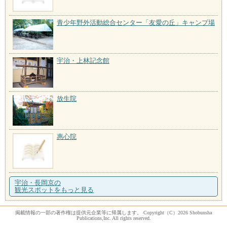
青少年野外活動総合センター「友愛の丘」キャンプ場
宇治・上林記念館
放生院
惠心院
宇治・長岡京の
観光スポットをもっと見る
掲載情報の一部の著作権は提供元企業等に帰属します。 Copyright（C）2026 Shobunsha
Publications,Inc. All rights reserved.