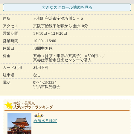
大きなスクロール地図
を見る
住所
京都府宇治市宇治塔川１－５
アクセス
京阪宇治線宇治駅から徒歩10分
営業期間
1月10日～12月20日
営業時間
10:00～16:00
休業日
期間中無休
料金
茶券（抹茶・季節の茶菓子）＝500円～／
茶券は宇治市観光センターで購入
カード利用
利用不可
駐車場
なし
電話
0774-23-3334
宇治市観光協会
宇治・長岡京
人気スポットランキング
石清水八幡宮