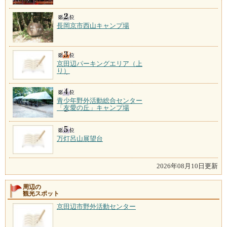
長岡京市西山キャンプ場
京田辺パーキングエリア（上
り）
青少年野外活動総合センター
「友愛の丘」キャンプ場
万灯呂山展望台
2026年08月10日更新
周辺の
観光スポット
京田辺市野外活動センター