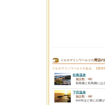
周辺の
イルカマリンワールドの
イルカマリンワールド
がある、【熊本
松島温泉
施設数：9軒
前島橋と松島橋にはさ
下田温泉
施設数：9軒
800年ほど前に白鷺