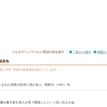
イルカマリンワールド周辺の宿を探す
一覧から探す
地図か
温泉地
県】天草･本渡の温泉地を表記しています。
まれた前島の対岸に宿が並ぶ。昭和56（1981）年
が傷を癒す姿を里人が見て開湯したという言い伝えがあ