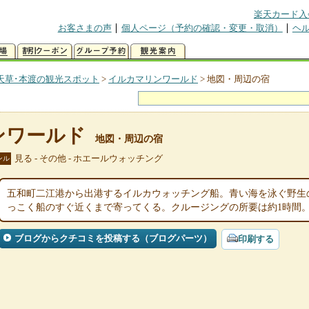
楽天カード入
お客さまの声
個人ページ（予約の確認・変更・取消）
ヘ
天草･本渡の観光スポット
>
イルカマリンワールド
>
地図・周辺の宿
ンワールド
地図・周辺の宿
見る - その他 - ホエールウォッチング
ンル
五和町二江港から出港するイルカウォッチング船。青い海を泳ぐ野生
っこく船のすぐ近くまで寄ってくる。クルージングの所要は約1時間
ブログからクチコミを投稿する（ブログパーツ）
印刷する