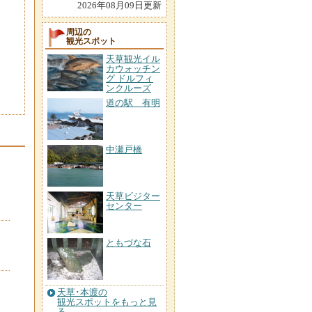
2026年08月09日更新
周辺の
観光スポット
天草観光イル
カウォッチン
グ ドルフィ
ンクルーズ
道の駅 有明
中瀬戸橋
天草ビジター
センター
ともづな石
天草･本渡の
観光スポットをもっと見
る