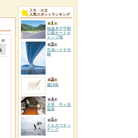
天草・本渡
人気スポットランキング
福連木子守唄
公園オートキ
ャンプ場
。
(駅
い)
牛深ハイヤ大
橋
通詞島
天草 弓ヶ浜
温泉
イルカウオッ
チング