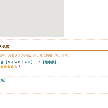
人気宿
宿を、お客さまの評価が高い順に掲載しています。
くさ【ＮｅｗＯｐｅｎ】 ＾
【熊本県】
）
4
本県】
）