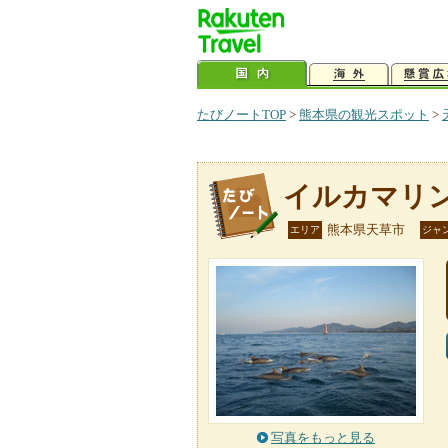
たびノートTOP
>
熊本県の観光スポット
>
イルカマリ
熊本県天草市
エリア
ジャ
写真をもっと見る