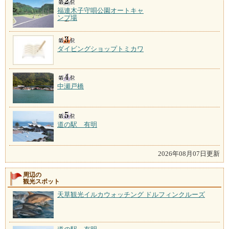
福連木子守唄公園オートキャ
ンプ場
ダイビングショップトミカワ
中瀬戸橋
道の駅 有明
2026年08月07日更新
周辺の
観光スポット
天草観光イルカウォッチング ドルフィンクルーズ