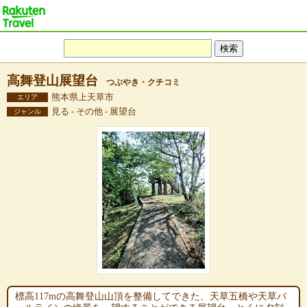
高舞登山展望台
つぶやき・クチコミ
熊本県上天草市
エリア
見る - その他 - 展望台
ジャンル
標高117mの高舞登山山頂を整備してできた、天草五橋や天草パ