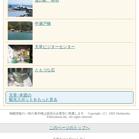
道の駅 有明
中瀬戸橋
天草ビジターセンター
ともづな石
天草･本渡の
観光スポットをもっと見る
掲載情報の一部の著作権は提供元企業等に帰属します。 Copyright（C）2026 Shobunsha
Publications,Inc. All rights reserved.
このページのトップへ
© Rakuten Group, Inc.