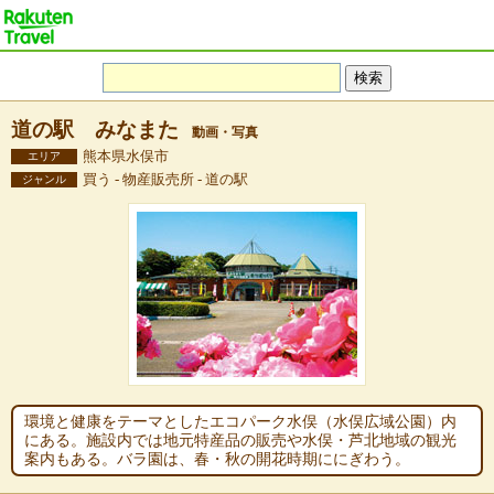
道の駅 みなまた
動画・写真
熊本県水俣市
エリア
買う - 物産販売所 - 道の駅
ジャンル
環境と健康をテーマとしたエコパーク水俣（水俣広域公園）内
にある。施設内では地元特産品の販売や水俣・芦北地域の観光
案内もある。バラ園は、春・秋の開花時期ににぎわう。