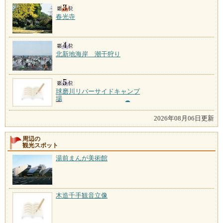
春光寺
北新地海岸 潮干狩り
球磨川リバーサイドキャンプ
場
2026年08月06日更新
周辺の
観光スポット
湯前まんが美術館
木造千手観音立像