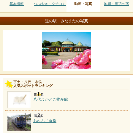
基本情報
つぶやき・クチコミ
動画・写真
地図・周辺の宿
写真
道の駅 みなまたの
宇土・八代・水俣
人気スポットランキング
八代よかとこ物産館
おれんじ食堂