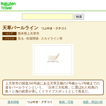
天草パールライン
つぶやき・クチコミ
熊本県上天草市
エリア
見る - 街道関係 - スカイライン等
ジャンル
上天草市の国道266号線にある天草五橋の1号橋から5号橋までの
道をパールラインという。「日本三大松島」に選ばれた松島の
島々と海の絶景が美しくドライブスポットとして有名だ。
基本情報
つぶやき・クチコミ
動画・写真
地図・周辺の宿