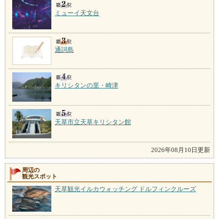
ミューイ天文台
通詞島
キリシタンの里・崎津
天草市立天草キリシタン館
2026年08月10日更新
周辺の
観光スポット
天草観光イルカウォッチング ドルフィンクルーズ