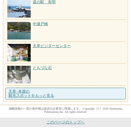
道の駅 有明
中瀬戸橋
天草ビジターセンター
ともづな石
天草･本渡の
観光スポットをもっと見る
掲載情報の一部の著作権は提供元企業等に帰属します。 Copyright（C）2026 Shobunsha
Publications,Inc. All rights reserved.
このページのトップへ