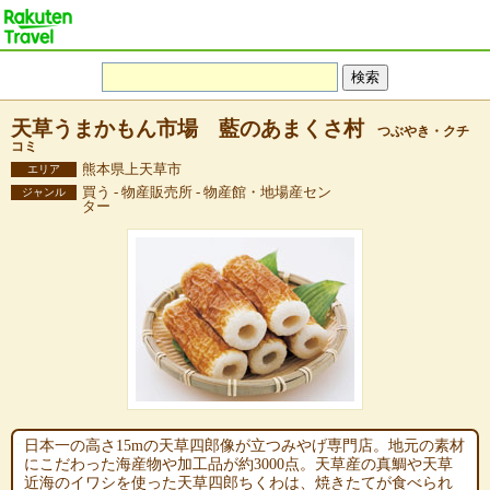
天草うまかもん市場 藍のあまくさ村
つぶやき・クチ
コミ
熊本県上天草市
エリア
買う - 物産販売所 - 物産館・地場産セン
ジャンル
ター
日本一の高さ15mの天草四郎像が立つみやげ専門店。地元の素材
にこだわった海産物や加工品が約3000点。天草産の真鯛や天草
近海のイワシを使った天草四郎ちくわは、焼きたてが食べられ