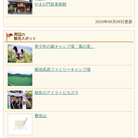
やまが門前美術館
2026年08月09日更新
周辺の
観光スポット
青少年の森キャンプ場「風の里」
菊池高原ファミリーキャンプ場
相良のアイラトビカズラ
雁俣山