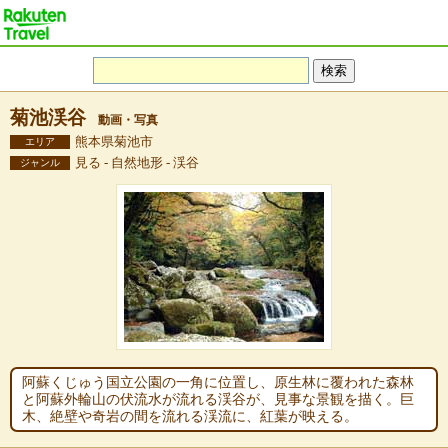
菊池渓谷
動画・写真
熊本県菊池市
エリア
見る - 自然地形 - 渓谷
ジャンル
阿蘇くじゅう国立公園の一角に位置し、原生林に覆われた森林
と阿蘇外輪山の伏流水が流れる渓谷が、見事な景観を描く。巨
木、絶壁や奇岩の間を流れる渓流に、紅葉が映える。