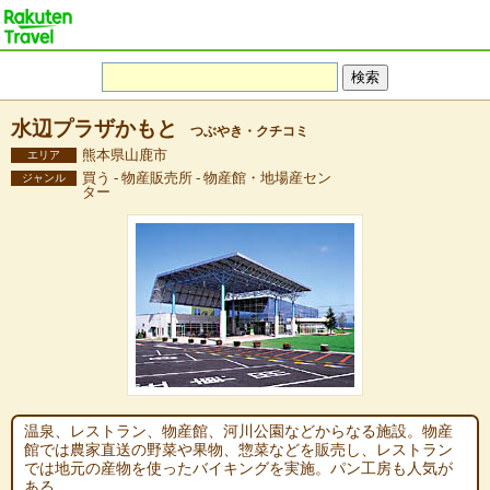
水辺プラザかもと
つぶやき・クチコミ
熊本県山鹿市
エリア
買う - 物産販売所 - 物産館・地場産セン
ジャンル
ター
温泉、レストラン、物産館、河川公園などからなる施設。物産
館では農家直送の野菜や果物、惣菜などを販売し、レストラン
では地元の産物を使ったバイキングを実施。パン工房も人気が
ある。