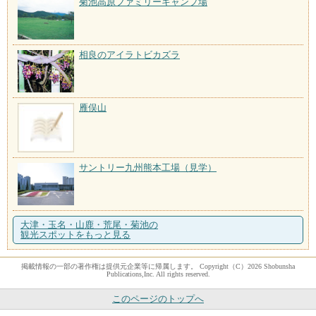
菊池高原ファミリーキャンプ場
相良のアイラトビカズラ
雁俣山
サントリー九州熊本工場（見学）
大津・玉名・山鹿・荒尾・菊池の
観光スポットをもっと見る
掲載情報の一部の著作権は提供元企業等に帰属します。 Copyright（C）2026 Shobunsha
Publications,Inc. All rights reserved.
このページのトップへ