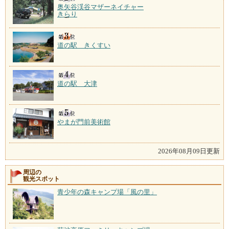
奥矢谷渓谷マザーネイチャー
きらり
道の駅 きくすい
道の駅 大津
やまが門前美術館
2026年08月09日更新
周辺の
観光スポット
青少年の森キャンプ場「風の里」