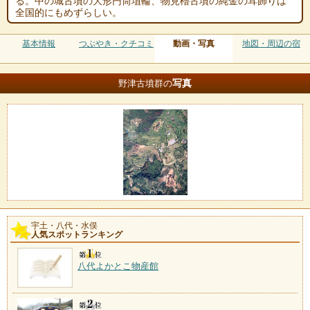
る。中の城古墳の大形円筒埴輪、物見櫓古墳の純金の耳飾りは
全国的にもめずらしい。
基本情報
つぶやき・クチコミ
動画・写真
地図・周辺の宿
写真
野津古墳群の
宇土・八代・水俣
人気スポットランキング
八代よかとこ物産館