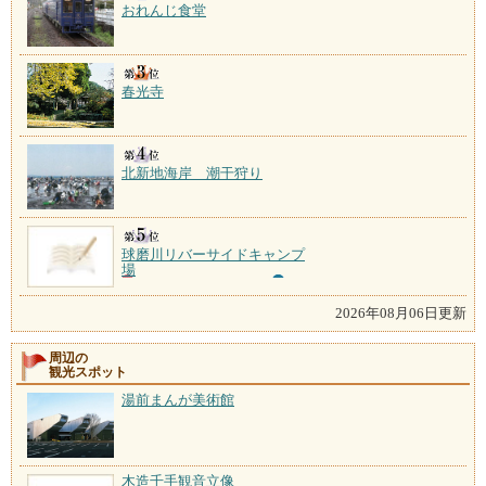
おれんじ食堂
春光寺
北新地海岸 潮干狩り
球磨川リバーサイドキャンプ
場
2026年08月06日更新
周辺の
観光スポット
湯前まんが美術館
木造千手観音立像