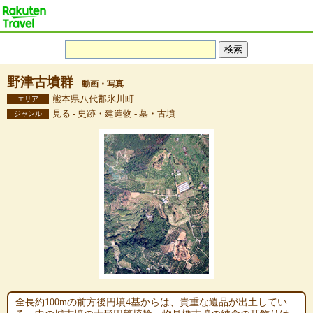
野津古墳群
動画・写真
熊本県八代郡氷川町
エリア
見る - 史跡・建造物 - 墓・古墳
ジャンル
全長約100mの前方後円墳4基からは、貴重な遺品が出土してい