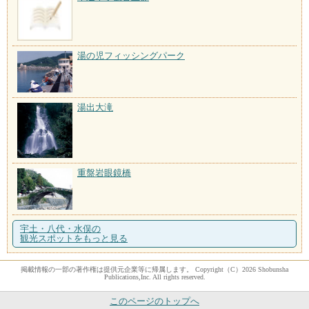
湯の児フィッシングパーク
湯出大滝
重盤岩眼鏡橋
宇土・八代・水俣の
観光スポットをもっと見る
掲載情報の一部の著作権は提供元企業等に帰属します。 Copyright（C）2026 Shobunsha
Publications,Inc. All rights reserved.
このページのトップへ