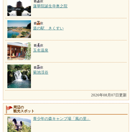
蓮華院誕生寺奥之院
道の駅 きくすい
玉名温泉
菊池渓谷
2026年08月07日更新
周辺の
観光スポット
青少年の森キャンプ場「風の里」