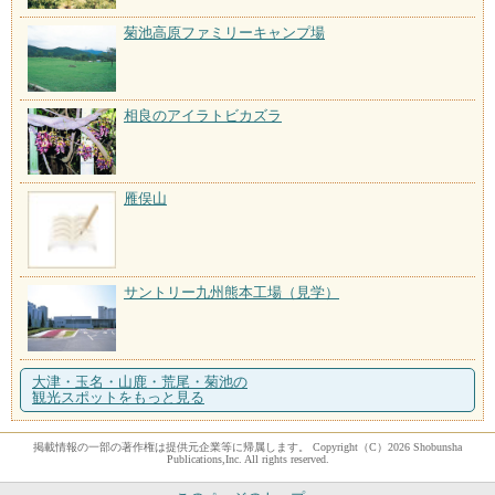
菊池高原ファミリーキャンプ場
相良のアイラトビカズラ
雁俣山
サントリー九州熊本工場（見学）
大津・玉名・山鹿・荒尾・菊池の
観光スポットをもっと見る
掲載情報の一部の著作権は提供元企業等に帰属します。 Copyright（C）2026 Shobunsha
Publications,Inc. All rights reserved.