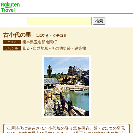
古小代の里
つぶやき・クチコミ
熊本県玉名郡南関町
エリア
見る - 自然地形 - その他史跡・建造物
ジャンル
江戸時代に築造された小代焼の登り窯を保存。近くの5つの窯元