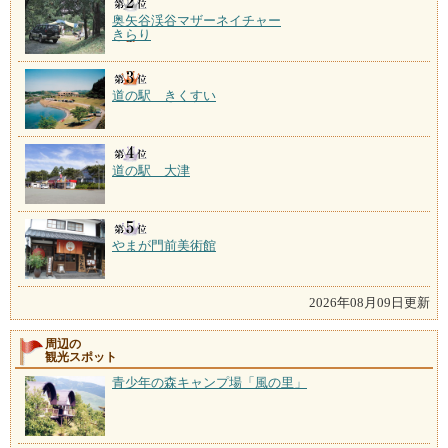
奥矢谷渓谷マザーネイチャー
きらり
道の駅 きくすい
道の駅 大津
やまが門前美術館
2026年08月09日更新
周辺の
観光スポット
青少年の森キャンプ場「風の里」