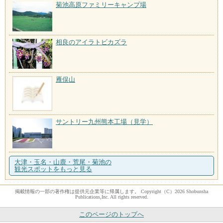
菊池高原ファミリーキャンプ場
相良のアイラトビカズラ
雁俣山
サントリー九州熊本工場（見学）
大津・玉名・山鹿・荒尾・菊池の
観光スポットをもっと見る
掲載情報の一部の著作権は提供元企業等に帰属します。 Copyright（C）2026 Shobunsha
Publications,Inc. All rights reserved.
このページのトップへ