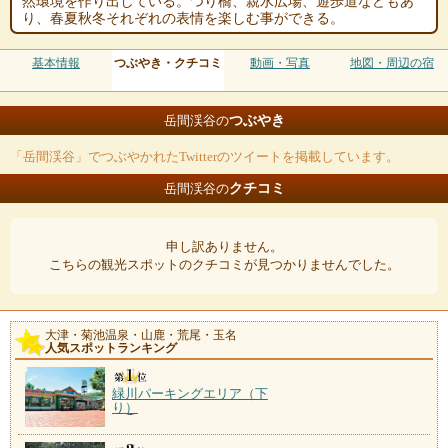
然環境を作り出している。つり橋、親水広場、遊歩道などもあ
り、春夏秋冬それぞれの表情を楽しむ事ができる。
基本情報
つぶやき・クチコミ
動画・写真
地図・周辺の宿
つぶやき
岳間渓谷の
「岳間渓谷」でつぶやかれたTwitterのツイートを掲載しています。
クチコミ
岳間渓谷の
申し訳ありません。
こちらの観光スポットのクチコミが見つかりませんでした。
大津・菊池温泉・山鹿・荒尾・玉名
人気スポットランキング
緑川パーキングエリア（下
り）