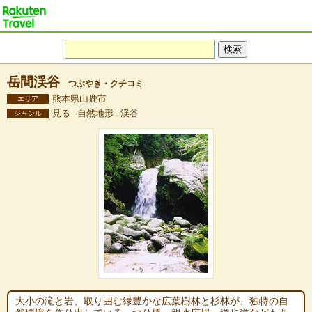
岳間渓谷
つぶやき・クチコミ
熊本県山鹿市
エリア
見る - 自然地形 - 渓谷
ジャンル
大小の滝と岩、取り囲む緑豊かな広葉樹林と杉林が、独特の自