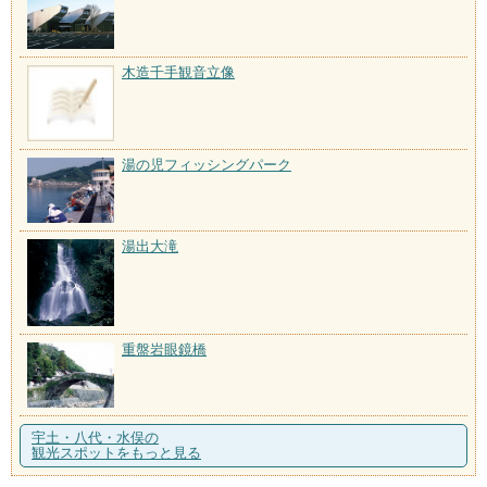
木造千手観音立像
湯の児フィッシングパーク
湯出大滝
重盤岩眼鏡橋
宇土・八代・水俣の
観光スポットをもっと見る