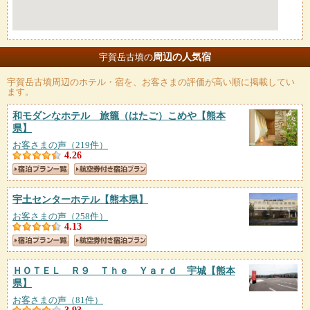
周辺の人気宿
宇賀岳古墳の
宇賀岳古墳
周辺のホテル・宿を、お客さまの評価が高い順に掲載してい
ます。
和モダンなホテル 旅籠（はたご）こめや
【熊本
県】
お客さまの声（219件）
4.26
宇土センターホテル
【熊本県】
お客さまの声（258件）
4.13
ＨＯＴＥＬ Ｒ９ Ｔｈｅ Ｙａｒｄ 宇城
【熊本
県】
お客さまの声（81件）