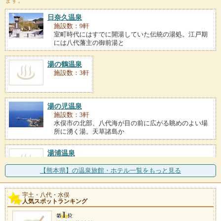
ます。
日奈久温泉
施設数：9軒
室町時代にはすでに開湯していた伝統の湯処。江戸期
には八代藩主の御前湯と
湯の鶴温泉
施設数：3軒
湯の児温泉
施設数：3軒
水俣市の北部、八代海が目の前に広がる眺めのよい場
所に湧く湯。天草諸島か
湯浦温泉
施設数：2軒
万葉集にも詠まれた景勝地、野坂ノ浦に注ぐ湯浦川沿
【熊本県】の温泉旅館・ホテル一覧をもっと見る
いに湧く。開湯が宝亀年
宇土・八代・水俣
吉尾温泉
人気スポットランキング
施設数：1軒
球磨川の支流、吉尾川の渓流沿いに湧く温泉。湯を楽