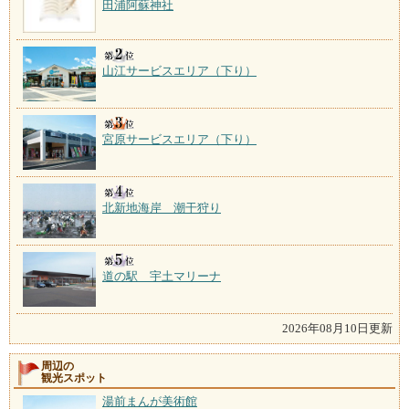
田浦阿蘇神社
しめるのは河畔に建つ「
山江サービスエリア（下り）
宮原サービスエリア（下り）
北新地海岸 潮干狩り
道の駅 宇土マリーナ
2026年08月10日更新
周辺の
観光スポット
湯前まんが美術館