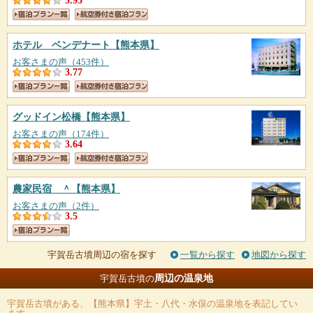
3.93
ホテル ベンデナート
【熊本県】
お客さまの声（453件）
3.77
グッドイン松橋
【熊本県】
お客さまの声（174件）
3.64
農家民宿 ＾
【熊本県】
お客さまの声（2件）
3.5
宇賀岳古墳周辺の宿を探す
一覧から探す
地図から探す
周辺の温泉地
宇賀岳古墳の
宇賀岳古墳
がある、【熊本県】宇土・八代・水俣の温泉地を表記してい