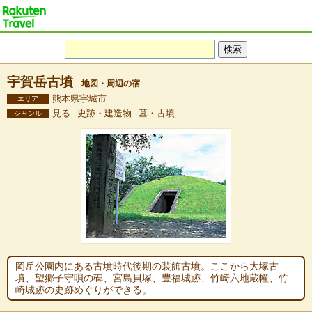
宇賀岳古墳
地図・周辺の宿
熊本県宇城市
エリア
見る - 史跡・建造物 - 墓・古墳
ジャンル
岡岳公園内にある古墳時代後期の装飾古墳。ここから大塚古
墳、望郷子守唄の碑、宮島貝塚、豊福城跡、竹崎六地蔵幢、竹
崎城跡の史跡めぐりができる。