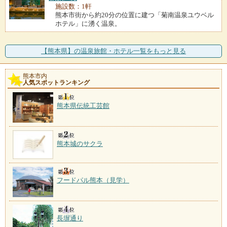
施設数：1軒
熊本市街から約20分の位置に建つ「菊南温泉ユウベル
ホテル」に湧く温泉。
【熊本県】の温泉旅館・ホテル一覧をもっと見る
熊本市内
人気スポットランキング
熊本県伝統工芸館
熊本城のサクラ
フードパル熊本（見学）
長塀通り