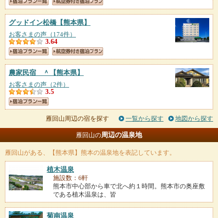
グッドイン松橋
【熊本県】
お客さまの声（174件）
3.64
農家民宿 ＾
【熊本県】
お客さまの声（2件）
3.5
雁回山周辺の宿を探す
一覧から探す
地図から探す
周辺の温泉地
雁回山の
雁回山
がある、【熊本県】熊本の温泉地を表記しています。
植木温泉
施設数：6軒
熊本市中心部から車で北へ約１時間。熊本市の奥座敷
である植木温泉は、皆
菊南温泉