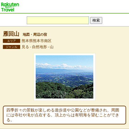
雁回山
地図・周辺の宿
熊本県熊本市南区
エリア
見る - 自然地形 - 山
ジャンル
四季折々の景観が楽しめる遊歩道や公園などが整備され、周囲
には寺社や滝が点在する。頂上からは有明海を望むことができ
る。