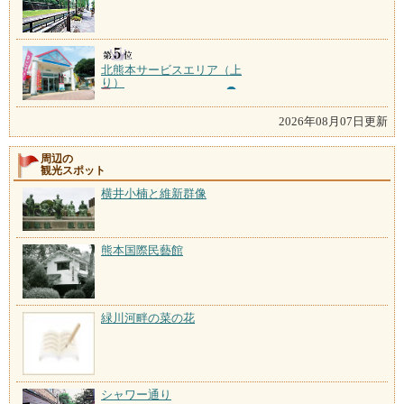
北熊本サービスエリア（上
り）
2026年08月07日更新
周辺の
観光スポット
横井小楠と維新群像
熊本国際民藝館
緑川河畔の菜の花
シャワー通り