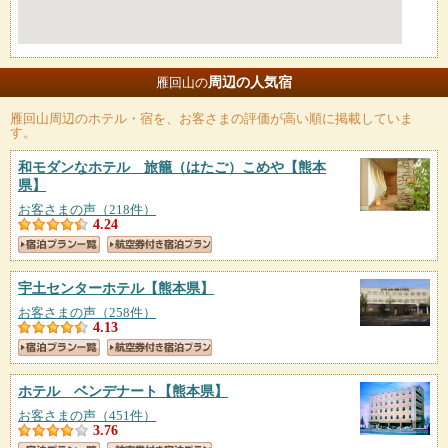
周辺の人気宿
雁回山の
雁回山
周辺のホテル・宿を、お客さまの評価が高い順に掲載していま
す。
和モダンなホテル 旅籠（はたご）こめや
【熊本
県】
お客さまの声（218件）
4.24
宇土センターホテル
【熊本県】
お客さまの声（258件）
4.13
ホテル ベンデナート
【熊本県】
お客さまの声（451件）
3.76